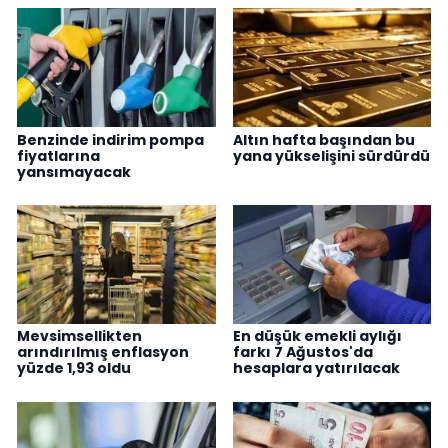
Benzinde indirim pompa
Altın hafta başından bu
fiyatlarına
yana yükselişini sürdürdü
yansımayacak
Mevsimsellikten
En düşük emekli aylığı
arındırılmış enflasyon
farkı 7 Ağustos'da
yüzde 1,93 oldu
hesaplara yatırılacak