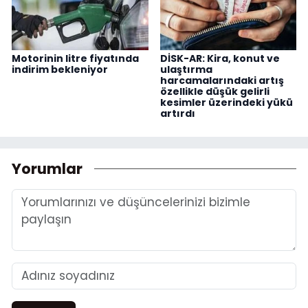
Motorinin litre fiyatında
DİSK-AR: Kira, konut ve
indirim bekleniyor
ulaştırma
harcamalarındaki artış
özellikle düşük gelirli
kesimler üzerindeki yükü
artırdı
Yorumlar