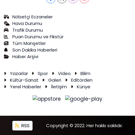
Nöbetçi Eczaneler
Hava Durumu
Trafik Durumu
Puan Durumu ve Fikstür
Tüm Manşetler
Son Dakika Haberleri
Haber Arşivi
Yazarlar
Spor
Video
Bilim
Kültür-Sanat
Galeri
Editörden
Yerel Haberler
İletişim
Künye
RSS
Copyright © 2022. Her hakkı saklıdır.