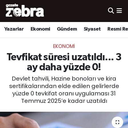
Yazarlar
Nöbetçi Eczaneler
Yazarlar
Ekonomi
Gündem
Siyaset
Resmi R
Ekonomi
Hava Durumu
EKONOMI
Kültür-Sanat
Trafik Durumu
Tevfikat süresi uzatıldı... 3
Yerel
Süper Lig Puan Durumu ve Fikstür
ay daha yüzde 0!
Devlet tahvili, Hazine bonoları ve kira
Spor
Tüm Manşetler
sertifikalarından elde edilen gelirlerde
yüzde 0 tevkifat oranı uygulaması 31
Son Dakika Haberleri
Temmuz 2025’e kadar uzatıldı
Haber Arşivi