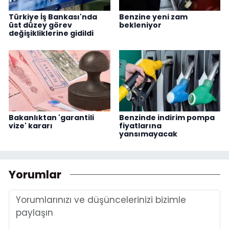
Türkiye İş Bankası'nda
Benzine yeni zam
üst düzey görev
bekleniyor
değişikliklerine gidildi
Bakanlıktan 'garantili
Benzinde indirim pompa
vize' kararı
fiyatlarına
yansımayacak
Yorumlar