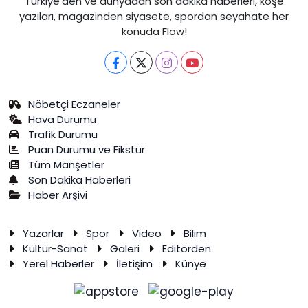
Türkiye'den ve dünyadan son dakika haberleri, köşe
yazıları, magazinden siyasete, spordan seyahate her
konuda Flow!
Nöbetçi Eczaneler
Hava Durumu
Trafik Durumu
Puan Durumu ve Fikstür
Tüm Manşetler
Son Dakika Haberleri
Haber Arşivi
Yazarlar
Spor
Video
Bilim
Kültür-Sanat
Galeri
Editörden
Yerel Haberler
İletişim
Künye