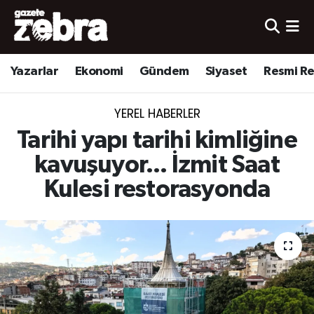
Yazarlar
Nöbetçi Eczaneler
Yazarlar
Ekonomi
Gündem
Siyaset
Resmi R
Ekonomi
Hava Durumu
YEREL HABERLER
Kültür-Sanat
Trafik Durumu
Tarihi yapı tarihi kimliğine
Yerel
Süper Lig Puan Durumu ve Fikstür
kavuşuyor... İzmit Saat
Kulesi restorasyonda
Spor
Tüm Manşetler
Son Dakika Haberleri
Haber Arşivi