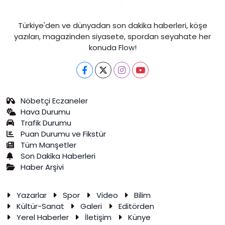
Türkiye'den ve dünyadan son dakika haberleri, köşe
yazıları, magazinden siyasete, spordan seyahate her
konuda Flow!
Nöbetçi Eczaneler
Hava Durumu
Trafik Durumu
Puan Durumu ve Fikstür
Tüm Manşetler
Son Dakika Haberleri
Haber Arşivi
Yazarlar
Spor
Video
Bilim
Kültür-Sanat
Galeri
Editörden
Yerel Haberler
İletişim
Künye