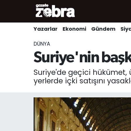
Yazarlar
Nöbetçi Eczaneler
Yazarlar
Ekonomi
Gündem
Siy
Ekonomi
Hava Durumu
DÜNYA
Kültür-Sanat
Trafik Durumu
Suriye'nin başk
Yerel
Süper Lig Puan Durumu ve Fikstür
Suriye'de geçici hükümet, 
yerlerde içki satışını yasakl
Spor
Tüm Manşetler
Son Dakika Haberleri
Haber Arşivi