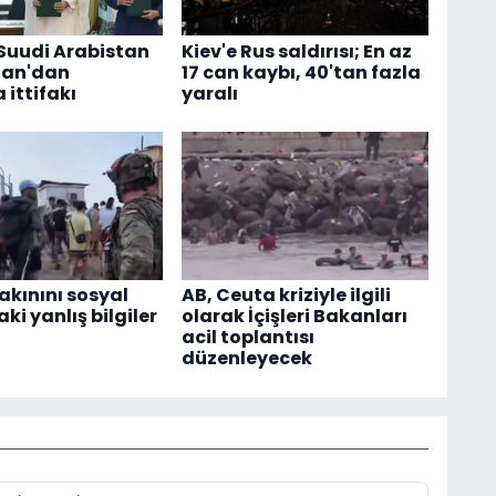
 Suudi Arabistan
Kiev'e Rus saldırısı; En az
tan'dan
17 can kaybı, 40'tan fazla
ittifakı
yaralı
akınını sosyal
AB, Ceuta kriziyle ilgili
i yanlış bilgiler
olarak İçişleri Bakanları
acil toplantısı
düzenleyecek