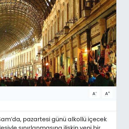
-
+
A
A
am’da, pazartesi günü alkollü içecek
siyle sınırlanmasına ilişkin yeni bir