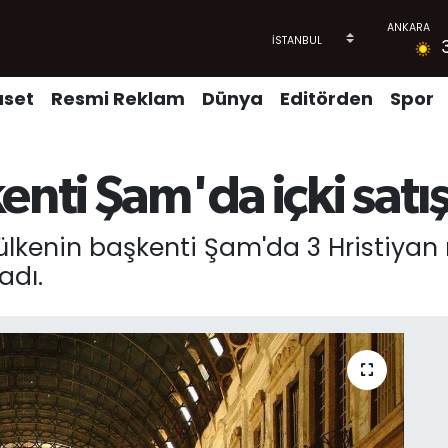
aset
Resmi Reklam
Dünya
Editörden
Spor
enti Şam'da içki satı
ülkenin başkenti Şam'da 3 Hristiyan
adı.