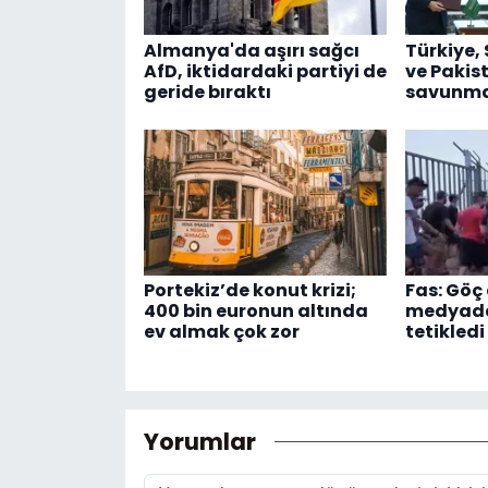
Almanya'da aşırı sağcı
Türkiye,
AfD, iktidardaki partiyi de
ve Pakis
geride bıraktı
savunma 
Portekiz’de konut krizi;
Fas: Göç 
400 bin euronun altında
medyadak
ev almak çok zor
tetikledi
Yorumlar