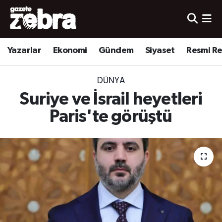
Yazarlar
Nöbetçi Eczaneler
Yazarlar
Ekonomi
Gündem
Siyaset
Resmi R
Ekonomi
Hava Durumu
DÜNYA
Kültür-Sanat
Trafik Durumu
Suriye ve İsrail heyetleri
Yerel
Süper Lig Puan Durumu ve Fikstür
Paris'te görüştü
Spor
Tüm Manşetler
Son Dakika Haberleri
Haber Arşivi