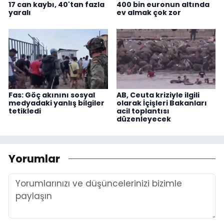
17 can kaybı, 40'tan fazla
400 bin euronun altında
yaralı
ev almak çok zor
Fas: Göç akınını sosyal
AB, Ceuta kriziyle ilgili
medyadaki yanlış bilgiler
olarak İçişleri Bakanları
tetikledi
acil toplantısı
düzenleyecek
Yorumlar