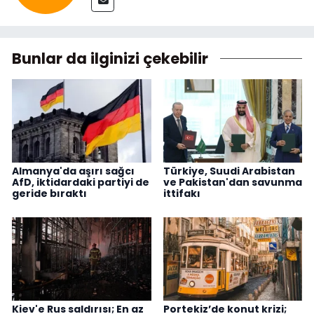
Bunlar da ilginizi çekebilir
Almanya'da aşırı sağcı
Türkiye, Suudi Arabistan
AfD, iktidardaki partiyi de
ve Pakistan'dan savunma
geride bıraktı
ittifakı
Kiev'e Rus saldırısı; En az
Portekiz’de konut krizi;