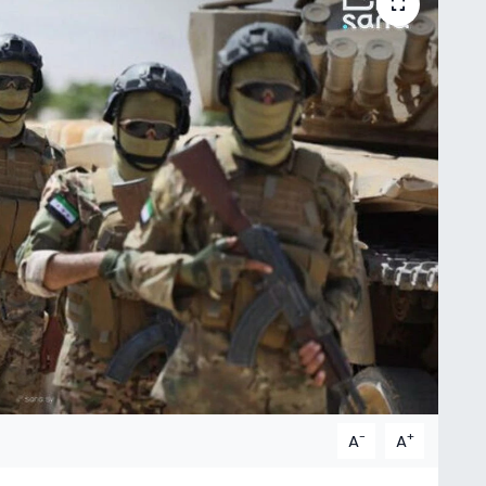
-
+
A
A