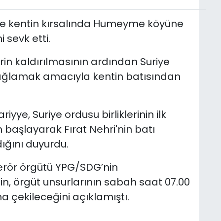
de kentin kırsalında Humeyme köyüne
 sevk etti.
rin kaldırılmasının ardından Suriye
sağlamak amacıyla kentin batısından
iyye, Suriye ordusu birliklerinin ilk
n başlayarak Fırat Nehri'nin batı
ığını duyurdu.
terör örgütü YPG/SDG’nin
n, örgüt unsurlarının sabah saat 07.00
na çekileceğini açıklamıştı.