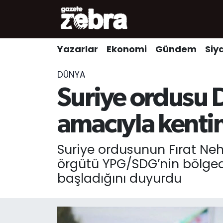
Yazarlar
Nöbetçi Eczaneler
Yazarlar
Ekonomi
Gündem
Siy
Ekonomi
Hava Durumu
DÜNYA
Kültür-Sanat
Trafik Durumu
Suriye ordusu 
Yerel
Süper Lig Puan Durumu ve Fikstür
amacıyla kentin
Spor
Tüm Manşetler
Suriye ordusunun Fırat Neh
örgütü YPG/SDG’nin bölgede
Son Dakika Haberleri
başladığını duyurdu
Haber Arşivi