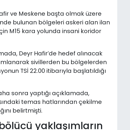
Hafir ve Meskene başta olmak üzere
ünde bulunan bölgeleri askeri alan ilan
i için M15 kara yolunda insani koridor
mada, Deyr Hafir’de hedef alınacak
yımlanarak sivillerden bu bölgelerden
onun TSİ 22.00 itibarıyla başlatıldığı
aha sonra yaptığı açıklamada,
ısındaki temas hatlarından çekilme
nı belirtmişti.
e bölücü yaklaşımların