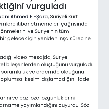
tiğini vurguladı
kanı Ahmed El-Şara
, Suriyeli Kürt
emlere itibar etmemeleri çağrısında
dönmelerini ve Suriye’nin tüm
ir gelecek için yeniden inşa sürecine
dığı video mesajda, Suriye
rel bileşenlerden oluştuğunu vurguladı.
il, sorumluluk ve erdemde olduğunu
r toplumsal kesimi dışlamadığını ifade
rını ve bazı özel özgünlüklerini
ararname yayımlandığını duyurdu. Söz