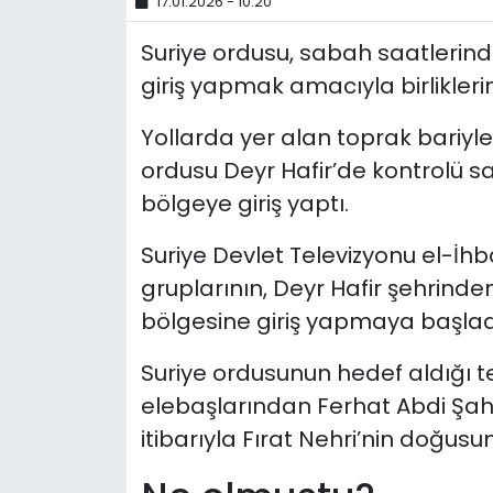
17.01.2026 - 10:20
Suriye ordusu, sabah saatlerin
giriş yapmak amacıyla birliklerini
Yollarda yer alan toprak bariyle
ordusu Deyr Hafir’de kontrolü 
bölgeye giriş yaptı.
Suriye Devlet Televizyonu el-İhbar
gruplarının, Deyr Hafir şehrinde
bölgesine giriş yapmaya başlad
Suriye ordusunun hedef aldığı 
elebaşlarından Ferhat Abdi Şahi
itibarıyla Fırat Nehri’nin doğusu