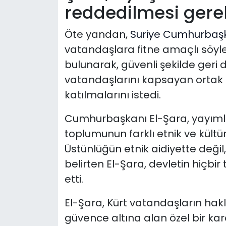
reddedilmesi gerek
Öte yandan,
Suriye Cumhurbaş
vatandaşlara fitne amaçlı söyl
bulunarak, güvenli şekilde geri 
vatandaşlarını kapsayan ortak b
katılmalarını istedi.
Cumhurbaşkanı El-Şara, yayımla
toplumunun farklı etnik ve kültü
Üstünlüğün etnik aidiyette değ
belirten El-Şara, devletin hiçbi
etti.
El-Şara, Kürt vatandaşların hakla
güvence altına alan özel bir k