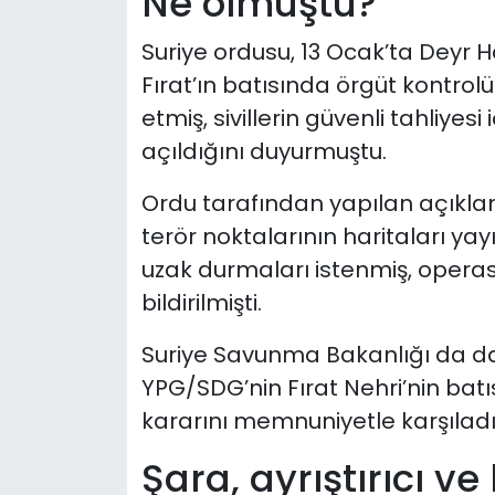
Ne olmuştu?
Suriye ordusu, 13 Ocak’ta Deyr 
Fırat’ın batısında örgüt kontrol
etmiş, sivillerin güvenli tahliyes
açıldığını duyurmuştu.
Ordu tarafından yapılan açıkla
terör noktalarının haritaları ya
uzak durmaları istenmiş, operasy
bildirilmişti.
Suriye Savunma Bakanlığı da d
YPG/SDG’nin Fırat Nehri’nin bat
kararını memnuniyetle karşıladığı
Şara, ayrıştırıcı v