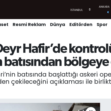
aset
Resmi Reklam
Dünya
Editörden
Spor
Deyr Hafir’de kontro
 batısından bölgeye g
ri’nin batısında başlattığı askeri o
n çekileceğini açıklaması ile birli