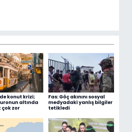
de konut krizi;
Fas: Göç akınını sosyal
euronun altında
medyadaki yanlış bilgiler
 çok zor
tetikledi