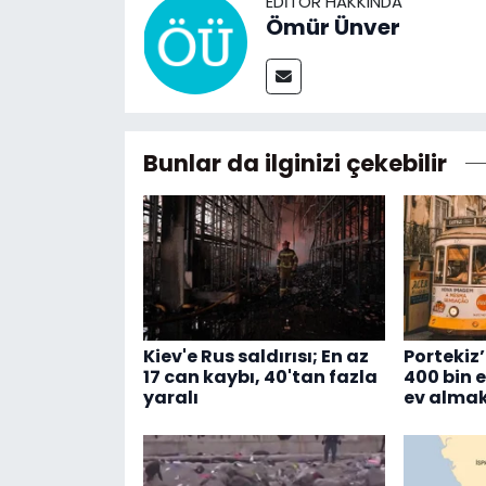
EDITÖR HAKKINDA
Ömür Ünver
Bunlar da ilginizi çekebilir
Kiev'e Rus saldırısı; En az
Portekiz’
17 can kaybı, 40'tan fazla
400 bin 
yaralı
ev almak