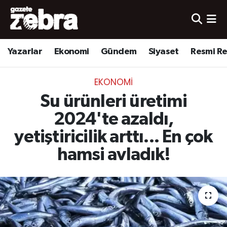
Yazarlar
Nöbetçi Eczaneler
Yazarlar
Ekonomi
Gündem
Siyaset
Resmi R
Ekonomi
Hava Durumu
EKONOMI
Kültür-Sanat
Trafik Durumu
Su ürünleri üretimi
Yerel
Süper Lig Puan Durumu ve Fikstür
2024'te azaldı,
yetiştiricilik arttı... En çok
Spor
Tüm Manşetler
hamsi avladık!
Son Dakika Haberleri
Haber Arşivi