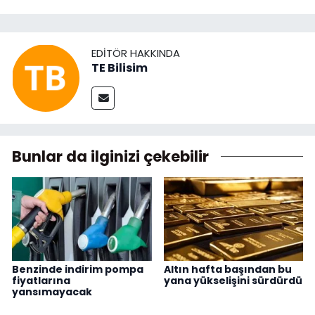
EDITÖR HAKKINDA
TE Bilisim
Bunlar da ilginizi çekebilir
Benzinde indirim pompa
Altın hafta başından bu
fiyatlarına
yana yükselişini sürdürdü
yansımayacak