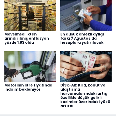
Mevsimsellikten
En düşük emekli aylığı
arındırılmış enflasyon
farkı 7 Ağustos'da
yüzde 1,93 oldu
hesaplara yatırılacak
Motorinin litre fiyatında
DİSK-AR: Kira, konut ve
indirim bekleniyor
ulaştırma
harcamalarındaki artış
özellikle düşük gelirli
kesimler üzerindeki yükü
artırdı