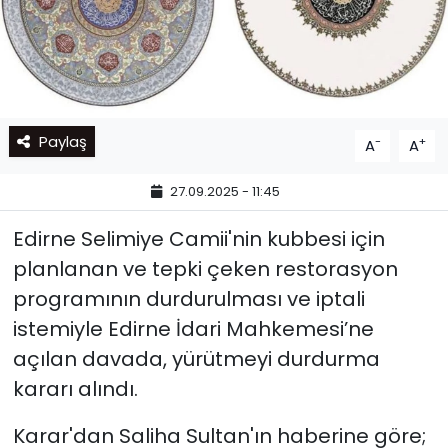
Paylaş
-
+
A
A
27.09.2025 - 11:45
Edirne Selimiye Camii'nin kubbesi için
planlanan ve tepki çeken restorasyon
programının durdurulması ve iptali
istemiyle Edirne İdari Mahkemesi’ne
açılan davada, yürütmeyi durdurma
kararı alındı.
Karar'dan Saliha Sultan'ın
haberine göre;