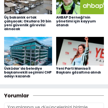
Üç bakanlık ortak
AHBAP Derneği’nin
çalışacak; Okullara 30 bin
yönetimi için kayyum
yeni güvenlik görevlisi
atandı
alınacak
Üsküdar'da belediye
Yeni Parti Manisa İl
başkanvekili seçimini CHP
Başkanı gözaltına alındı
adayı kazandı
Yorumlar