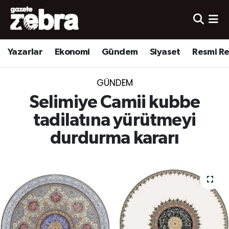
Yazarlar
Nöbetçi Eczaneler
Yazarlar
Ekonomi
Gündem
Siyaset
Resmi R
Ekonomi
Hava Durumu
GÜNDEM
Kültür-Sanat
Trafik Durumu
Selimiye Camii kubbe
Yerel
Süper Lig Puan Durumu ve Fikstür
tadilatına yürütmeyi
durdurma kararı
Spor
Tüm Manşetler
Son Dakika Haberleri
Haber Arşivi