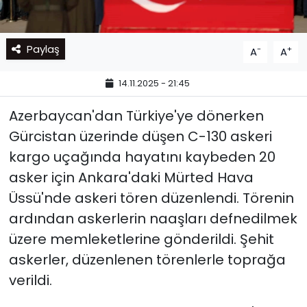
Paylaş
-
+
A
A
14.11.2025 - 21:45
Azerbaycan'dan Türkiye'ye dönerken
Gürcistan üzerinde düşen C-130 askeri
kargo uçağında hayatını kaybeden 20
asker için Ankara'daki Mürted Hava
Üssü'nde askeri tören düzenlendi. Törenin
ardından askerlerin naaşları defnedilmek
üzere memleketlerine gönderildi. Şehit
askerler, düzenlenen törenlerle toprağa
verildi.