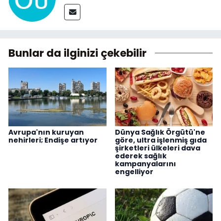
Bunlar da ilginizi çekebilir
Avrupa'nın kuruyan
Dünya Sağlık Örgütü'ne
nehirleri; Endişe artıyor
göre, ultra işlenmiş gıda
şirketleri ülkeleri dava
ederek sağlık
kampanyalarını
engelliyor