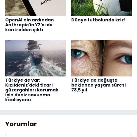
OpenAI'nin ardından
Dünya futbolunda kriz!
Anthropic'in YZ'si de
kontrolden çıktı
Türkiye de var;
Türkiye'de doğuşta
Kızıldeniz'deki ticari
beklenen yaşam süresi
güzergahları korumak
78,5 yıl
için deniz savunma
koalisyonu
Yorumlar