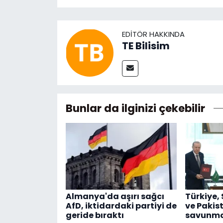
EDITÖR HAKKINDA
TE Bilisim
Bunlar da ilginizi çekebilir
Almanya'da aşırı sağcı
Türkiye,
AfD, iktidardaki partiyi de
ve Pakis
geride bıraktı
savunma 