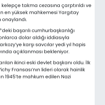
nik kelepçe takma cezasına çarptırıldı ve
nın en yüksek mahkemesi Yargıtay
n onaylandı.
7’deki başarılı cumhurbaşkanlığı
nlarca dolar aldığı iddiasıyla
rkozy’ye karşı savcılar yedi yıl hapis
 ayında açıklanması bekleniyor.
ılan ikinci eski devlet başkanı oldu. İlk
ichy Fransası’nın lideri olarak hainlik
dan 1945’te mahkum edilen Nazi