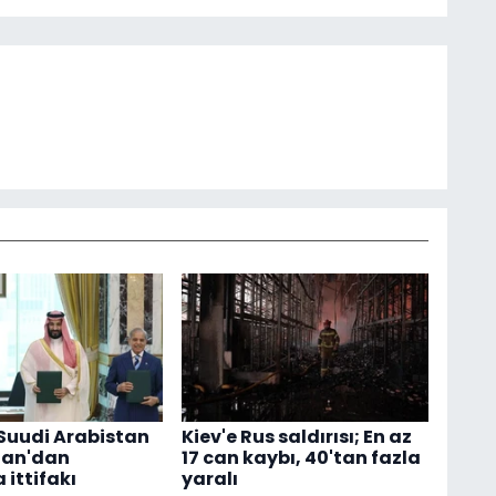
 Suudi Arabistan
Kiev'e Rus saldırısı; En az
tan'dan
17 can kaybı, 40'tan fazla
ittifakı
yaralı