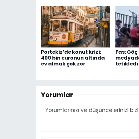
Portekiz’de konut krizi;
Fas: Göç 
400 bin euronun altında
medyadak
ev almak çok zor
tetikledi
Yorumlar