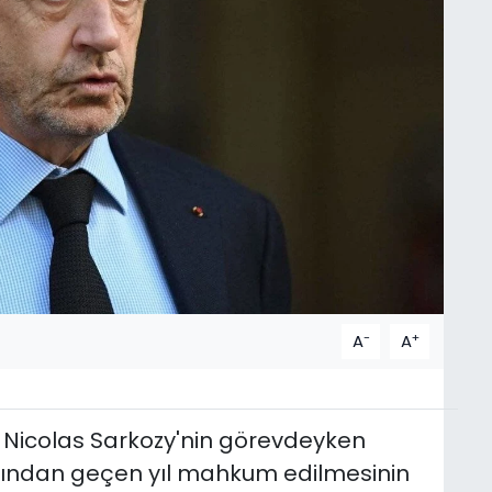
-
+
A
A
 Nicolas Sarkozy'nin görevdeyken
larından geçen yıl mahkum edilmesinin