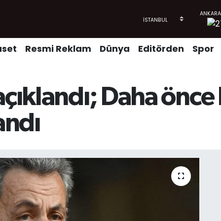
aset
Resmi Reklam
Dünya
Editörden
Spor
çıklandı; Daha önce N
andı