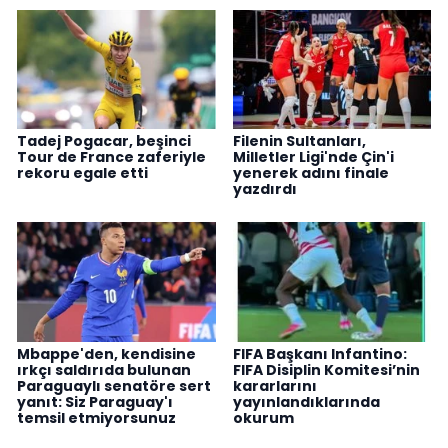
Tadej Pogacar, beşinci
Filenin Sultanları,
Tour de France zaferiyle
Milletler Ligi'nde Çin'i
rekoru egale etti
yenerek adını finale
yazdırdı
Mbappe'den, kendisine
FIFA Başkanı Infantino:
ırkçı saldırıda bulunan
FIFA Disiplin Komitesi’nin
Paraguaylı senatöre sert
kararlarını
yanıt: Siz Paraguay'ı
yayınlandıklarında
temsil etmiyorsunuz
okurum