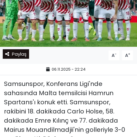
Paylaş
-
+
A
A
06.11.2025 - 22:24
Samsunspor, Konferans Ligi'nde
sahasında Malta temsilcisi Hamrun
Spartans'ı konuk etti. Samsunspor,
rakibini 18. dakikada Carlo Holse, 58.
dakikada Emre Kılınç ve 77. dakikada
Mairus Mouandilmadjii'nin golleriyle 3-0