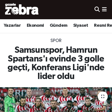
Yazarlar
Nöbetçi Eczaneler
Yazarlar
Ekonomi
Gündem
Siyaset
Resmi R
Ekonomi
Hava Durumu
SPOR
Kültür-Sanat
Trafik Durumu
Samsunspor, Hamrun
Yerel
Süper Lig Puan Durumu ve Fikstür
Spartans'ı evinde 3 golle
geçti, Konferans Ligi'nde
Spor
Tüm Manşetler
lider oldu
Son Dakika Haberleri
Haber Arşivi