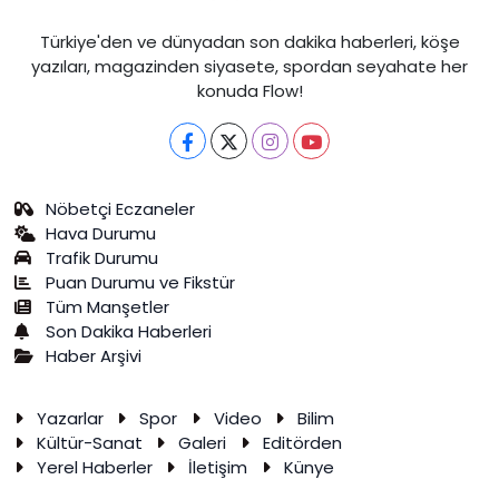
Türkiye'den ve dünyadan son dakika haberleri, köşe
yazıları, magazinden siyasete, spordan seyahate her
konuda Flow!
Nöbetçi Eczaneler
Hava Durumu
Trafik Durumu
Puan Durumu ve Fikstür
Tüm Manşetler
Son Dakika Haberleri
Haber Arşivi
Yazarlar
Spor
Video
Bilim
Kültür-Sanat
Galeri
Editörden
Yerel Haberler
İletişim
Künye