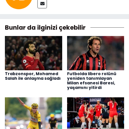
Bunlar da ilginizi çekebilir
Trabzonspor, Mohamed
Futbolda libero rolünü
Salah ile anlaşma sağladı
yeniden tanımlayan
Milan efsanesi Baresi,
yaşamını yitirdi