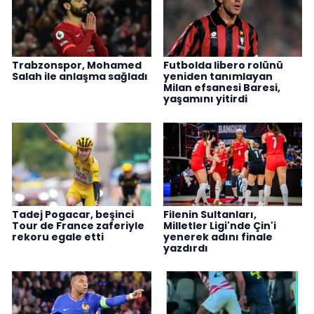
Trabzonspor, Mohamed
Futbolda libero rolünü
Salah ile anlaşma sağladı
yeniden tanımlayan
Milan efsanesi Baresi,
yaşamını yitirdi
Tadej Pogacar, beşinci
Filenin Sultanları,
Tour de France zaferiyle
Milletler Ligi'nde Çin'i
rekoru egale etti
yenerek adını finale
yazdırdı