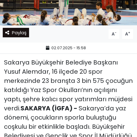
Paylaş
-
+
A
A
02.07.2025 - 15:58
Sakarya Büyükşehir Belediye Başkanı
Yusuf Alemdar, 16 ilçede 20 spor
merkezinde 23 branşta 3 bin 575 çocuğun
katıldığı Yaz Spor Okulları’nın açılışını
yaptı, şehre kalıcı spor yatırımları müjdesi
verdi.
SAKARYA (İGFA) -
Sakarya’da yaz
dönemi, çocukların sporla buluştuğu
coşkulu bir etkinlikle başladı. Büyükşehir
Belediyesi ve Gençlik ve Spor İl Müdürlüğü