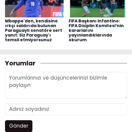
Mbappe'den, kendisine
FIFA Başkanı Infantino:
ırkçı saldırıda bulunan
FIFA Disiplin Komitesi’nin
Paraguaylı senatöre sert
kararlarını
yanıt: Siz Paraguay'ı
yayınlandıklarında
temsil etmiyorsunuz
okurum
Yorumlar
Gönder