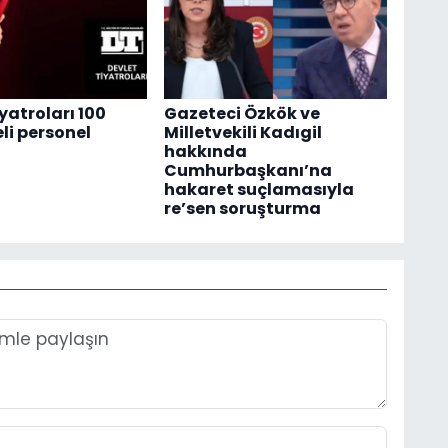
yatroları 100
Gazeteci Özkök ve
li personel
Milletvekili Kadıgil
hakkında
Cumhurbaşkanı’na
hakaret suçlamasıyla
re’sen soruşturma