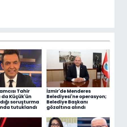
amcısı Tahir
İzmir'de Menderes
 da Küçük'ün
Belediyesi'ne operasyon;
dığı soruşturma
Belediye Başkanı
nda tutuklandı
gözaltına alındı