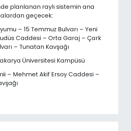
nde planlanan raylı sistemin ana
oktalardan geçecek:
dyumu – 15 Temmuz Bulvarı – Yeni
udüs Caddesi – Orta Garaj – Çark
lvarı – Tunatan Kavşağı
 Sakarya Üniversitesi Kampüsü
mii – Mehmet Akif Ersoy Caddesi –
avşağı