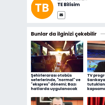
TE Bilisim
Bunlar da ilginizi çekebilir
Şehirlerarası otobüs
TV progr
seferlerinde, "normal" ve
Sarıkaya
"ekspres" dönemi; Bazı
tutuklan
hatlarda uygulanacak
kapsamı