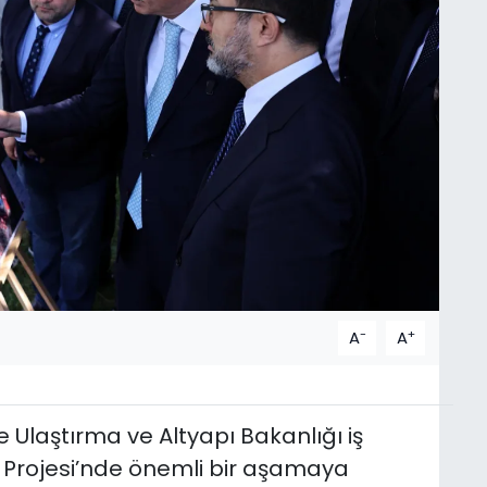
-
+
A
A
e Ulaştırma ve Altyapı Bakanlığı iş
m Projesi’nde önemli bir aşamaya