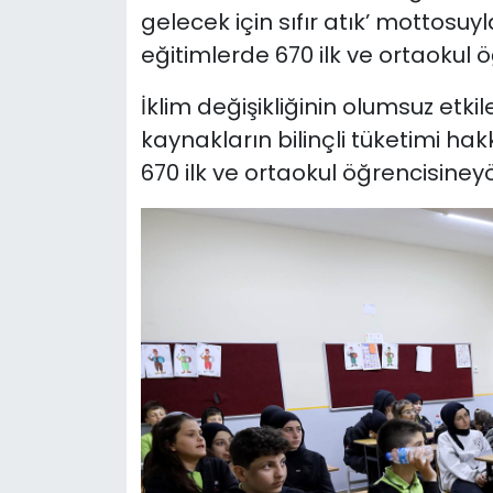
gelecek için sıfır atık’ mottosuyl
eğitimlerde 670 ilk ve ortaokul ö
İklim değişikliğinin olumsuz etkil
kaynakların bilinçli tüketimi hakk
670 ilk ve ortaokul öğrencisineyön