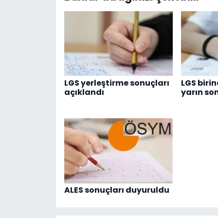
LGS yerleştirme sonuçları
LGS birin
açıklandı
yarın so
ALES sonuçları duyuruldu