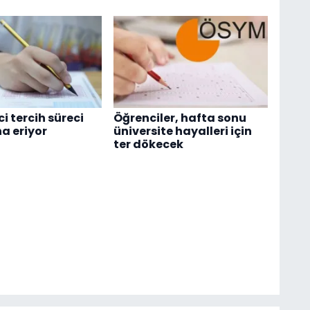
ci tercih süreci
Öğrenciler, hafta sonu
na eriyor
üniversite hayalleri için
ter dökecek