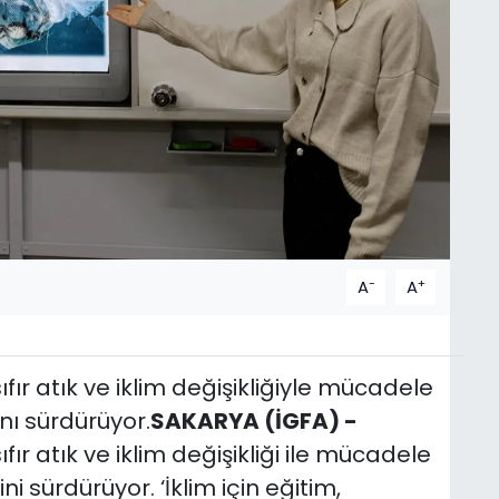
-
+
A
A
fır atık ve iklim değişikliğiyle mücadele
ı sürdürüyor.
SAKARYA (İGFA) -
fır atık ve iklim değişikliği ile mücadele
i sürdürüyor. ‘İklim için eğitim,