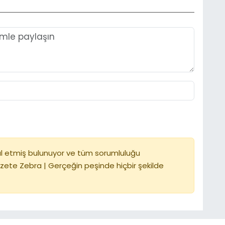
l etmiş bulunuyor ve tüm sorumluluğu
zete Zebra | Gerçeğin peşinde hiçbir şekilde