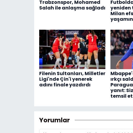
Trabzonspor, Mohamed
Futbolda
Salah ile anlaşma sağladı
yeniden
Milan efs
yaşamını
Filenin Sultanları, Milletler
Mbappe'd
Ligi'nde Çin'i yenerek
ırkçı sal
adını finale yazdırdı
Paraguay
yanıt: Si
temsil e
Yorumlar