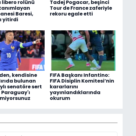
 libero rolünü
Tadej Pogacar, beşinci
 tanımlayan
Tour de France zaferiyle
anesi Baresi,
rekoru egale etti
 yitirdi
en, kendisine
FIFA Başkanı Infantino:
dırıda bulunan
FIFA Disiplin Komitesi’nin
lı senatöre sert
kararlarını
z Paraguay'ı
yayınlandıklarında
tmiyorsunuz
okurum