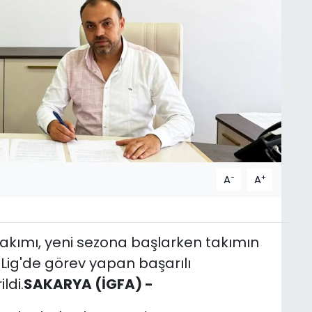
-
+
A
A
akımı, yeni sezona başlarken takımın
Lig'de görev yapan başarılı
ldi.
SAKARYA (İGFA) -