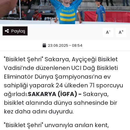
Paylaş
-
+
A
A
23.06.2025 - 08:54
"Bisiklet Şehri" Sakarya, Ayçiçeği Bisiklet
Vadisi’nde düzenlenen UCI Dağ Bisikleti
Eliminatör Dünya Şampiyonası’na ev
sahipliği yaparak 24 ülkeden 71 sporcuyu
ağırladı.
SAKARYA (İGFA) -
Sakarya,
bisiklet alanında dünya sahnesinde bir
kez daha adını duyurdu.
"Bisiklet Şehri" unvanıyla anılan kent,