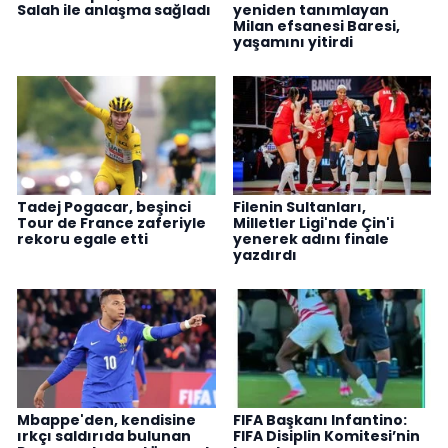
Salah ile anlaşma sağladı
yeniden tanımlayan
Milan efsanesi Baresi,
yaşamını yitirdi
Tadej Pogacar, beşinci
Filenin Sultanları,
Tour de France zaferiyle
Milletler Ligi'nde Çin'i
rekoru egale etti
yenerek adını finale
yazdırdı
Mbappe'den, kendisine
FIFA Başkanı Infantino:
ırkçı saldırıda bulunan
FIFA Disiplin Komitesi’nin