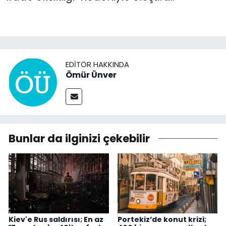
EDITÖR HAKKINDA
Ömür Ünver
Bunlar da ilginizi çekebilir
Kiev'e Rus saldırısı; En az
Portekiz’de konut krizi;