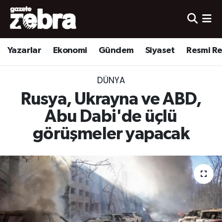
Yazarlar
Nöbetçi Eczaneler
Yazarlar
Ekonomi
Gündem
Siyaset
Resmi R
Ekonomi
Hava Durumu
DÜNYA
Kültür-Sanat
Trafik Durumu
Rusya, Ukrayna ve ABD,
Yerel
Süper Lig Puan Durumu ve Fikstür
Abu Dabi'de üçlü
görüşmeler yapacak
Spor
Tüm Manşetler
Son Dakika Haberleri
Haber Arşivi