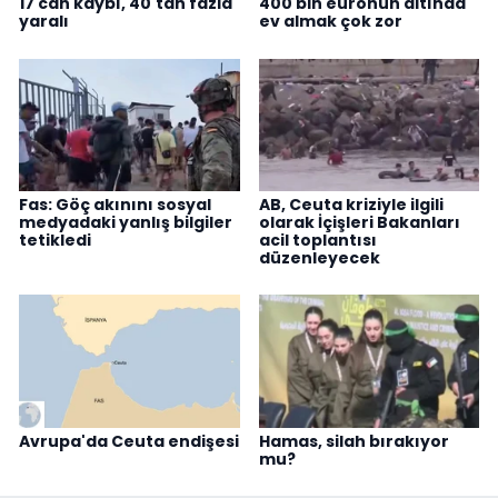
17 can kaybı, 40'tan fazla
400 bin euronun altında
yaralı
ev almak çok zor
Fas: Göç akınını sosyal
AB, Ceuta kriziyle ilgili
medyadaki yanlış bilgiler
olarak İçişleri Bakanları
tetikledi
acil toplantısı
düzenleyecek
Avrupa'da Ceuta endişesi
Hamas, silah bırakıyor
mu?