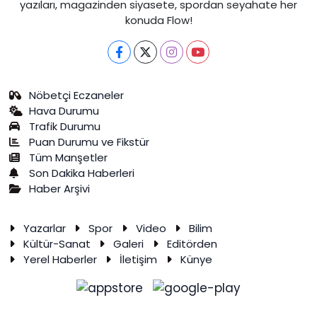
yazıları, magazinden siyasete, spordan seyahate her
konuda Flow!
Nöbetçi Eczaneler
Hava Durumu
Trafik Durumu
Puan Durumu ve Fikstür
Tüm Manşetler
Son Dakika Haberleri
Haber Arşivi
Yazarlar
Spor
Video
Bilim
Kültür-Sanat
Galeri
Editörden
Yerel Haberler
İletişim
Künye