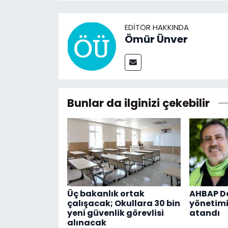
EDITÖR HAKKINDA
Ömür Ünver
Bunlar da ilginizi çekebilir
Üç bakanlık ortak
AHBAP De
çalışacak; Okullara 30 bin
yönetimi
yeni güvenlik görevlisi
atandı
alınacak