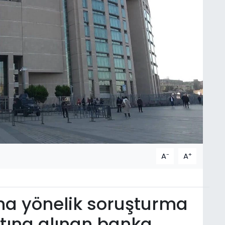
-
+
A
A
na yönelik soruşturma
tına alınan banka