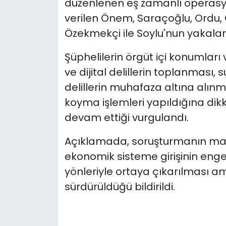
düzenlenen eş zamanlı operasyo
verilen Önem, Saraçoğlu, Ordu,
Özekmekçi ile Soylu'nun yakalan
Şüphelilerin örgüt içi konumları v
ve dijital delillerin toplanması, 
delillerin muhafaza altına alı
koyma işlemleri yapıldığına dik
devam ettiği vurgulandı.
Açıklamada, soruşturmanın mali 
ekonomik sisteme girişinin enge
yönleriyle ortaya çıkarılması ama
sürdürüldüğü bildirildi.