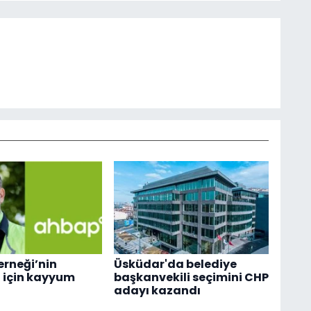
rneği’nin
Üsküdar'da belediye
 için kayyum
başkanvekili seçimini CHP
adayı kazandı