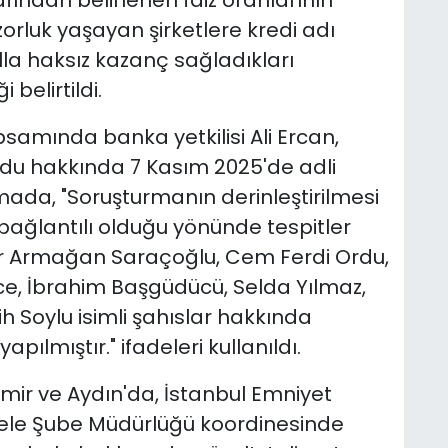
fından belirlenen faiz oranlarının
zorluk yaşayan şirketlere kredi adı
lla haksız kazanç sağladıkları
 belirtildi.
amında banka yetkilisi Ali Ercan,
du hakkında 7 Kasım 2025'de adli
mada, "Soruşturmanın derinleştirilmesi
a bağlantılı olduğu yönünde tespitler
r Armağan Saraçoğlu, Cem Ferdi Ordu,
e, İbrahim Başgüdücü, Selda Yılmaz,
 Soylu isimli şahıslar hakkında
pılmıştır." ifadeleri kullanıldı.
zmir ve Aydın'da, İstanbul Emniyet
ele Şube Müdürlüğü koordinesinde