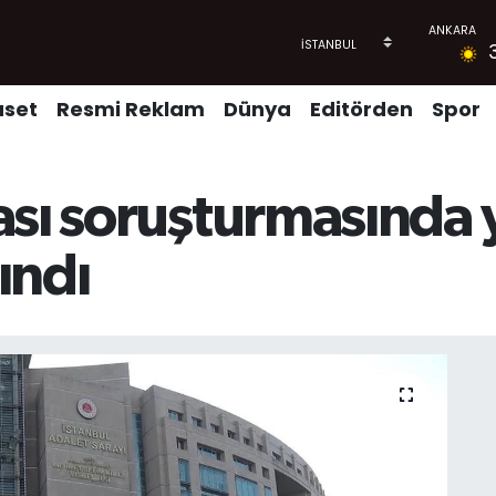
aset
Resmi Reklam
Dünya
Editörden
Spor
ası soruşturmasında y
lındı