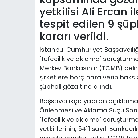
yetkilisi Ali Ercan 
tespit edilen 9 şüp
kararı verildi.
İstanbul Cumhuriyet Başsavcılığ
"tefecilik ve aklama" soruştur
Merkez Bankasının (TCMB) belirle
şirketlere borç para verip haksı
şüpheli gözaltına alındı.
Başsavcılıkça yapılan açıklama
Önlenmesi ve Aklama Suçu Soru
"tefecilik ve aklama" soruştur
yetkililerinin, 5411 sayılı Banka