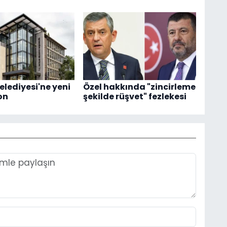
elediyesi'ne yeni
Özel hakkında "zincirleme
on
şekilde rüşvet" fezlekesi