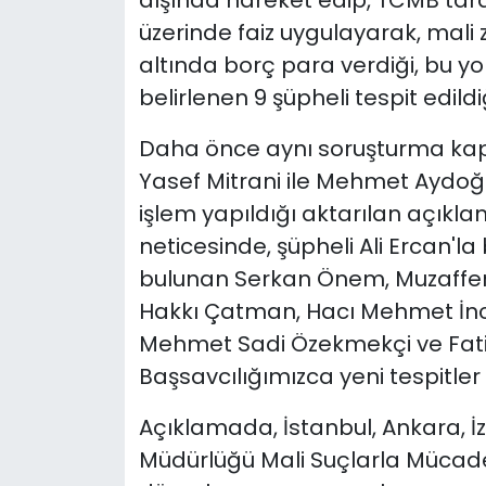
dışında hareket edip, TCMB tara
üzerinde faiz uygulayarak, mali 
altında borç para verdiği, bu yo
belirlenen 9 şüpheli tespit edildiği
Daha önce aynı soruşturma kaps
Yasef Mitrani ile Mehmet Aydoğ
işlem yapıldığı aktarılan açıkla
neticesinde, şüpheli Ali Ercan'l
bulunan Serkan Önem, Muzaffe
Hakkı Çatman, Hacı Mehmet İnc
Mehmet Sadi Özekmekçi ve Fatih
Başsavcılığımızca yeni tespitler ya
Açıklamada, İstanbul, Ankara, İ
Müdürlüğü Mali Suçlarla Mücad