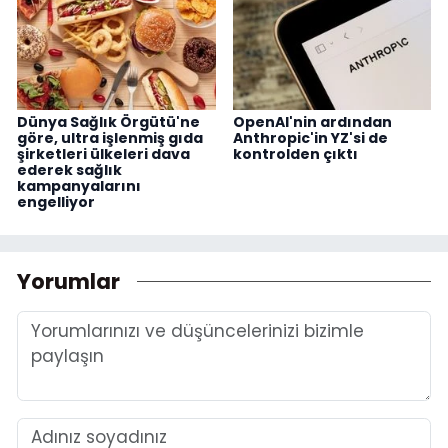
Dünya Sağlık Örgütü'ne
OpenAI'nin ardından
göre, ultra işlenmiş gıda
Anthropic'in YZ'si de
şirketleri ülkeleri dava
kontrolden çıktı
ederek sağlık
kampanyalarını
engelliyor
Yorumlar