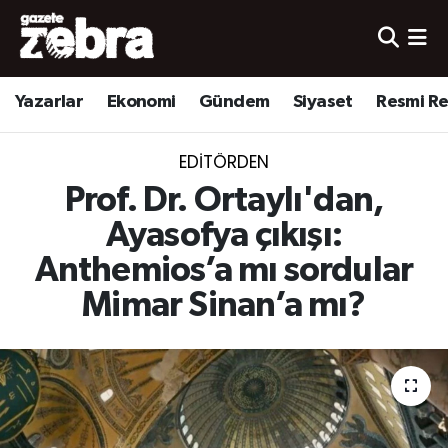
Yazarlar
Nöbetçi Eczaneler
Yazarlar
Ekonomi
Gündem
Siyaset
Resmi R
Ekonomi
Hava Durumu
EDITÖRDEN
Kültür-Sanat
Trafik Durumu
Prof. Dr. Ortaylı'dan,
Yerel
Süper Lig Puan Durumu ve Fikstür
Ayasofya çıkışı:
Anthemios’a mı sordular
Spor
Tüm Manşetler
Mimar Sinan’a mı?
Son Dakika Haberleri
Haber Arşivi