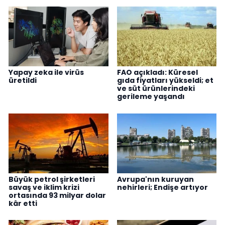
Yapay zeka ile virüs
FAO açıkladı: Küresel
üretildi
gıda fiyatları yükseldi; et
ve süt ürünlerindeki
gerileme yaşandı
Büyük petrol şirketleri
Avrupa'nın kuruyan
savaş ve iklim krizi
nehirleri; Endişe artıyor
ortasında 93 milyar dolar
kâr etti