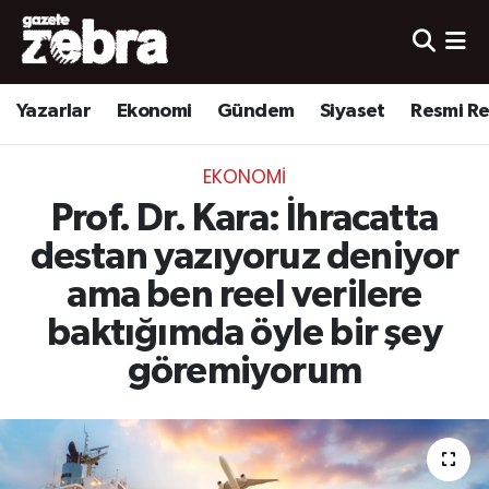
Yazarlar
Nöbetçi Eczaneler
Yazarlar
Ekonomi
Gündem
Siyaset
Resmi R
Ekonomi
Hava Durumu
EKONOMI
Kültür-Sanat
Trafik Durumu
Prof. Dr. Kara: İhracatta
Yerel
Süper Lig Puan Durumu ve Fikstür
destan yazıyoruz deniyor
ama ben reel verilere
Spor
Tüm Manşetler
baktığımda öyle bir şey
Son Dakika Haberleri
göremiyorum
Haber Arşivi