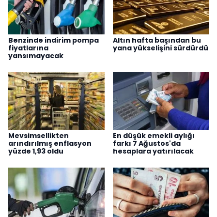
Benzinde indirim pompa
Altın hafta başından bu
fiyatlarına
yana yükselişini sürdürdü
yansımayacak
Mevsimsellikten
En düşük emekli aylığı
arındırılmış enflasyon
farkı 7 Ağustos'da
yüzde 1,93 oldu
hesaplara yatırılacak