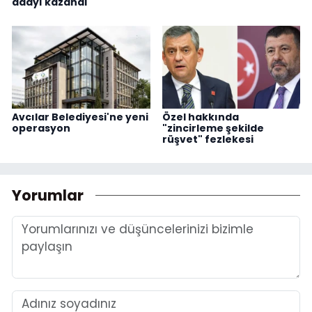
adayı kazandı
Avcılar Belediyesi'ne yeni
Özel hakkında
operasyon
"zincirleme şekilde
rüşvet" fezlekesi
Yorumlar