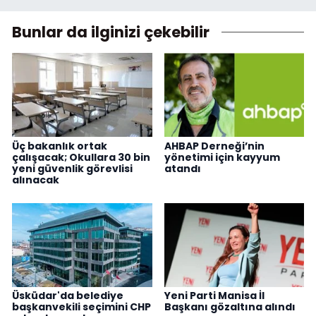
Bunlar da ilginizi çekebilir
Üç bakanlık ortak
AHBAP Derneği’nin
çalışacak; Okullara 30 bin
yönetimi için kayyum
yeni güvenlik görevlisi
atandı
alınacak
Üsküdar'da belediye
Yeni Parti Manisa İl
başkanvekili seçimini CHP
Başkanı gözaltına alındı