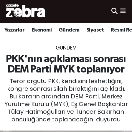
Yazarlar
Nöbetçi Eczaneler
Yazarlar
Ekonomi
Gündem
Siyaset
Resmi R
Ekonomi
Hava Durumu
GÜNDEM
Kültür-Sanat
Trafik Durumu
PKK'nın açıklaması sonrası
Yerel
Süper Lig Puan Durumu ve Fikstür
DEM Parti MYK toplanıyor
Terör örgütü PKK, kendisini feshettiğini,
Spor
Tüm Manşetler
kongre sonrası silah bıraktığını açıkladı.
Bu kararın ardından DEM Parti, Merkez
Son Dakika Haberleri
Yürütme Kurulu (MYK), Eş Genel Başkanlar
Tülay Hatimoğulları ve Tuncer Bakırhan
Haber Arşivi
öncülüğünde toplanacağını duyurdu