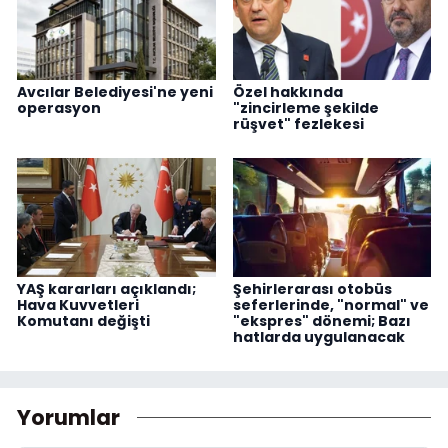
Avcılar Belediyesi'ne yeni
Özel hakkında
operasyon
"zincirleme şekilde
rüşvet" fezlekesi
YAŞ kararları açıklandı;
Şehirlerarası otobüs
Hava Kuvvetleri
seferlerinde, "normal" ve
Komutanı değişti
"ekspres" dönemi; Bazı
hatlarda uygulanacak
Yorumlar