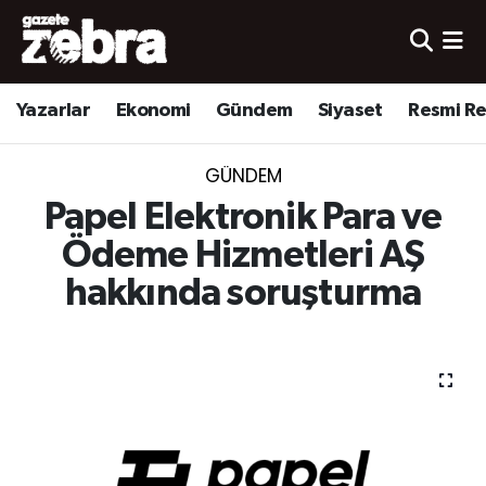
Yazarlar
Nöbetçi Eczaneler
Yazarlar
Ekonomi
Gündem
Siyaset
Resmi R
Ekonomi
Hava Durumu
GÜNDEM
Kültür-Sanat
Trafik Durumu
Papel Elektronik Para ve
Yerel
Süper Lig Puan Durumu ve Fikstür
Ödeme Hizmetleri AŞ
hakkında soruşturma
Spor
Tüm Manşetler
Son Dakika Haberleri
Haber Arşivi