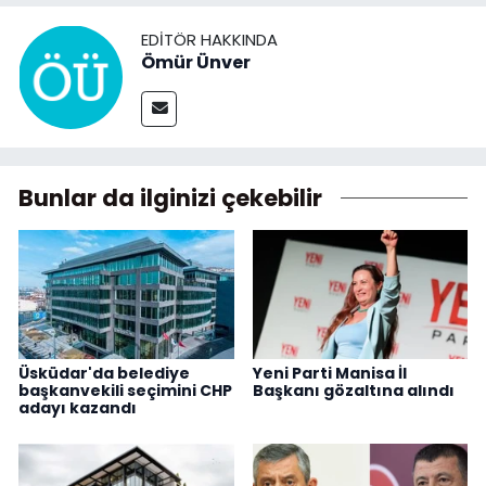
EDITÖR HAKKINDA
Ömür Ünver
Bunlar da ilginizi çekebilir
Üsküdar'da belediye
Yeni Parti Manisa İl
başkanvekili seçimini CHP
Başkanı gözaltına alındı
adayı kazandı