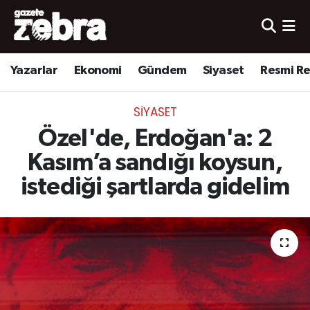
Yazarlar
Nöbetçi Eczaneler
Yazarlar
Ekonomi
Gündem
Siyaset
Resmi R
Ekonomi
Hava Durumu
SIYASET
Kültür-Sanat
Trafik Durumu
Özel'de, Erdoğan'a: 2
Yerel
Süper Lig Puan Durumu ve Fikstür
Kasım’a sandığı koysun,
istediği şartlarda gidelim
Spor
Tüm Manşetler
Son Dakika Haberleri
Haber Arşivi