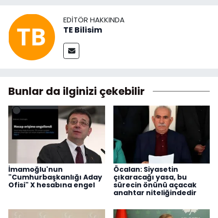
EDITÖR HAKKINDA
TE Bilisim
Bunlar da ilginizi çekebilir
İmamoğlu'nun
Öcalan: Siyasetin
"Cumhurbaşkanlığı Aday
çıkaracağı yasa, bu
Ofisi" X hesabına engel
sürecin önünü açacak
anahtar niteliğindedir