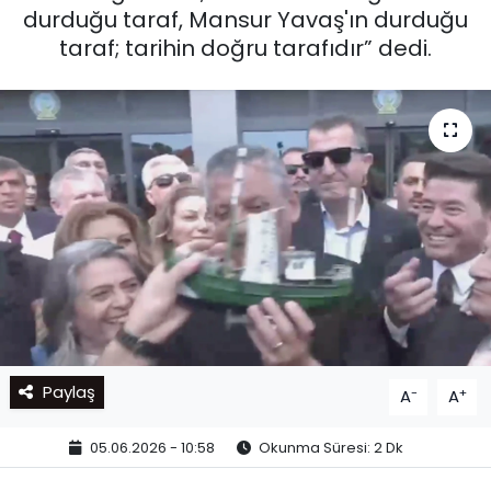
durduğu taraf, Mansur Yavaş'ın durduğu
taraf; tarihin doğru tarafıdır” dedi.
Paylaş
-
+
A
A
05.06.2026 - 10:58
Okunma Süresi: 2 Dk