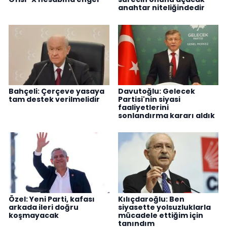
anahtar niteliğindedir
Bahçeli: Çerçeve yasaya
Davutoğlu: Gelecek
tam destek verilmelidir
Partisi'nin siyasi
faaliyetlerini
sonlandırma kararı aldık
Özel: Yeni Parti, kafası
Kılıçdaroğlu: Ben
arkada ileri doğru
siyasette yolsuzluklarla
koşmayacak
mücadele ettiğim için
tanındım