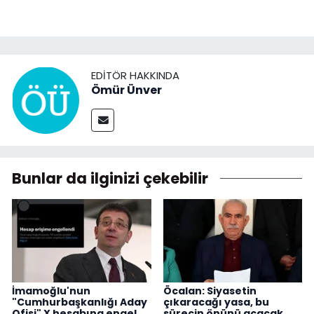
EDITÖR HAKKINDA
Ömür Ünver
Bunlar da ilginizi çekebilir
İmamoğlu'nun
Öcalan: Siyasetin
"Cumhurbaşkanlığı Aday
çıkaracağı yasa, bu
Ofisi" X hesabına engel
sürecin önünü açacak