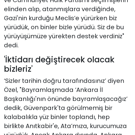
ve Cumhuriyet Halk Partisi'ni seçilmişlerin
elinden alıp, atanmışlara verdiğinde,
Gazi'nin kurduğu Meclis’e yürürken biz
yürüdük, on binler bizle yürüdü. Siz de bu
yürüyüşümüze yürekten destek verdiniz"
dedi.
'İktidarı değiştirecek olacak
bizleriz'
‘Sizler tarihin doğru tarafındasınız’ diyen
Özel, "Bayramlaşmada ‘Ankara İl
Başkanlığı'nın önünde bayramlaşacağız’
dedik, Güvenpark'ta görülmemiş bir
kalabalıkla yüz binler toplandı, hep
birlikte Anıtkabir'e, Ata’mıza, kurucumuza
yürüdük. Ancak Ankara dışında, Ankara