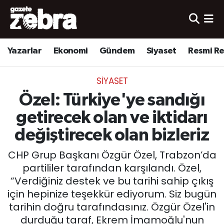
Yazarlar
Nöbetçi Eczaneler
Yazarlar
Ekonomi
Gündem
Siyaset
Resmi R
Ekonomi
Hava Durumu
SIYASET
Kültür-Sanat
Trafik Durumu
Özel: Türkiye'ye sandığı
Yerel
Süper Lig Puan Durumu ve Fikstür
getirecek olan ve iktidarı
değiştirecek olan bizleriz
Spor
Tüm Manşetler
CHP Grup Başkanı Özgür Özel, Trabzon’da
Son Dakika Haberleri
partililer tarafından karşılandı. Özel,
“Verdiğiniz destek ve bu tarihi sahip çıkış
Haber Arşivi
için hepinize teşekkür ediyorum. Siz bugün
tarihin doğru tarafındasınız. Özgür Özel'in
durduğu taraf, Ekrem İmamoğlu'nun