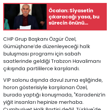
Öcalan: Siyasetin
çıkaracağı yasa, bu
sürecin önünü
açacak anahtar
niteliğindedir
CHP Grup Başkanı Özgür Özel,
Gümüşhane’de düzenleyeceği halk
buluşması programı için sabah
saatlerinde geldiği Trabzon Havalimanı
çıkışında partililerce karşılandı.
VIP salonu dışında davul zurna eşliğinde,
horon gösterisiyle karşılanan Özel,
burada yaptığı konuşmada, "Karadeniz’in
yiğit insanları hepinize merhaba.
Cumhuriyet Halk Partisi değil, Türkiye'de