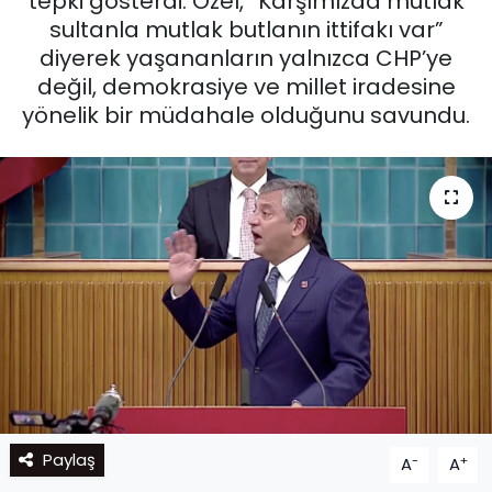
tepki gösterdi. Özel, “Karşımızda mutlak
sultanla mutlak butlanın ittifakı var”
diyerek yaşananların yalnızca CHP’ye
değil, demokrasiye ve millet iradesine
yönelik bir müdahale olduğunu savundu.
Paylaş
-
+
A
A