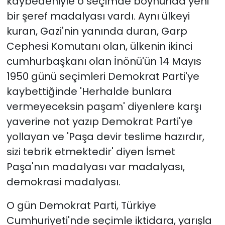
kaybedeniyle o seçimde boynunda yeni
bir şeref madalyası vardı. Aynı ülkeyi
kuran, Gazi'nin yanında duran, Garp
Cephesi Komutanı olan, ülkenin ikinci
cumhurbaşkanı olan İnönü'ün 14 Mayıs
1950 günü seçimleri Demokrat Parti'ye
kaybettiğinde 'Herhalde bunlara
vermeyeceksin paşam' diyenlere karşı
yaverine not yazıp Demokrat Parti'ye
yollayan ve 'Paşa devir teslime hazırdır,
sizi tebrik etmektedir' diyen İsmet
Paşa'nın madalyası var madalyası,
demokrasi madalyası.
O gün Demokrat Parti, Türkiye
Cumhuriyeti'nde seçimle iktidara, yarışla