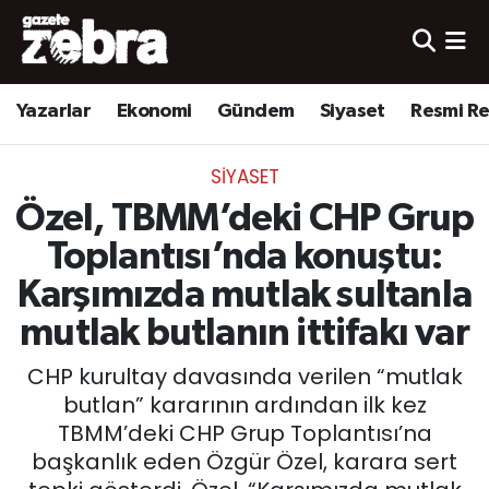
Yazarlar
Nöbetçi Eczaneler
Yazarlar
Ekonomi
Gündem
Siyaset
Resmi R
Ekonomi
Hava Durumu
SIYASET
Kültür-Sanat
Trafik Durumu
Özel, TBMM’deki CHP Grup
Yerel
Süper Lig Puan Durumu ve Fikstür
Toplantısı’nda konuştu:
Karşımızda mutlak sultanla
Spor
Tüm Manşetler
mutlak butlanın ittifakı var
Son Dakika Haberleri
CHP kurultay davasında verilen “mutlak
butlan” kararının ardından ilk kez
Haber Arşivi
TBMM’deki CHP Grup Toplantısı’na
başkanlık eden Özgür Özel, karara sert