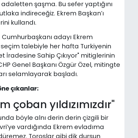
 adaletten şaşma. Bu sefer yaptığını
tlaka indireceğiz. Ekrem Başkan’ı
ini kullandı.
unan Cumhurbaşkanı adayı Ekrem
eçim talebiyle her hafta Turkiyenin
et İradesine Sahip Çıkıyor" mitiglerinin
 CHP Genel Başkanı Özgür Özel, mitingte
rı selamlayarak başladı.
ne çıkanlar:
m çoban yıldızımızdır''
a böyle alnı derin derin çizgili bir
livri’ye vardığında Ekrem evladıma
ndüremez. Toroslar gibi dik dursun