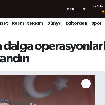
aset
Resmi Reklam
Dünya
Editörden
Spor
 dalga operasyonlarla
sandın