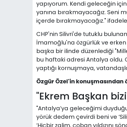
yapıyorum. Kendi geleceğin için
yanına bırakmayacağız. Seni mu
içerde bırakmayacağız." ifadeler
CHP'nin Silivri'de tutuklu bul
İmamoğlu'na özgürlük ve erken s
başka bir ilinde düzenlediği "Mill
bu haftaki adresi Antalya oldu.
yaptığı kornuşmaya, vatandaşla
Özgür Özel'in konuşmasından ö
''Ekrem Başkan bizi
"Antalya’ya geleceğimi duyduğund
yörük dedem çevirdi beni ve ‘Si
‘Hiçbir zalim, çoban yıldızını sö