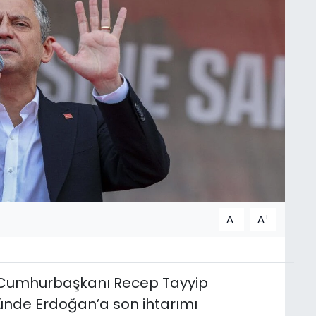
-
+
A
A
 Cumhurbaşkanı Recep Tayyip
ünde Erdoğan’a son ihtarımı