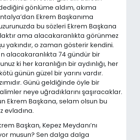
dediğini gönlüme aldım, akıma
Antalya’dan Ekrem Başkanıma
 huzurunuzda bu sözleri Ekrem Başkana
arlaktır ama alacakaranlıkta görünmez
u yakındır, o zaman gösterir kendini.
n alacakaranlıkta 74 gündür bir
nuz ki her karanlığın bir aydınlığı, her
kötü günün güzel bir yarını vardır.
ımıdır. Günü geldiğinde öyle bir
zalimler neye uğradıklarını şaşıracaklar.
lsun Ekrem Başkana, selam olsun bu
iz evladına.
krem Başkan, Kepez Meydanı’nı
üyor musun? Sen dalga dalga