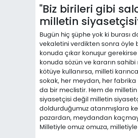
"Biz birileri gibi sa
milletin siyasetçisi
Bugün hiç şüphe yok ki burası da
vekaletini verdikten sonra öyle b
konuda çıkar konuşur gerekirse m
konuda sözün ve kararın sahibi mil
kötüye kullanırsa, milleti karın
sokak, her meydan, her fabrika 
da bir meclistir. Hem de milletin 
siyasetçisi değil milletin siyasetçi
doldurduğumuz atanmışlara kend
pazardan, meydandan kaçmayız
Milletiyle omuz omuza, milletiyle