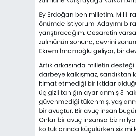
zulmüne karşı ayağa kalkan Antal
Ey Erdoğan ben milletim. Milli 
önümde istiyorum. Adayımı bırak
yarıştıracağım. Cesaretin varsa
zulmünün sonuna, devrini sonuna 
Ekrem İmamoğlu geliyor, bir devir
Artık arkasında milletin desteği
darbeye kalkışmaz, sandıktan kor
itimat etmediği bir iktidar olduğ
üç gizli tanığın ayarlanmış 3 hak
güvenmediği tükenmiş, yaşlanmış 
bir avuçtur. Bir avuç insan bug
Onlar bir avuç insansa biz milyo
koltuklarında küçülürken siz m