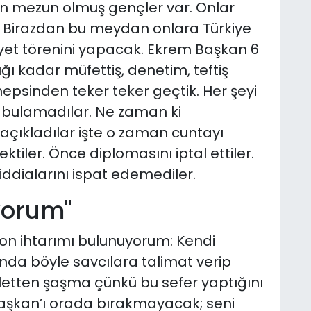
en mezun olmuş gençler var. Onlar
. Birazdan bu meydan onlara Türkiye
iyet törenini yapacak. Ekrem Başkan 6
ğı kadar müfettiş, denetim, teftiş
epsinden teker teker geçtik. Her şeyi
ey bulamadılar. Ne zaman ki
açıkladılar işte o zaman cuntayı
ktiler. Önce diplomasını iptal ettiler.
iddialarını ispat edemediler.
yorum"
on ihtarımı bulunuyorum: Kendi
nda böyle savcılara talimat verip
etten şaşma çünkü bu sefer yaptığını
şkan’ı orada bırakmayacak; seni