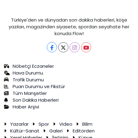
Türkiye'den ve dünyadan son dakika haberleri, köşe
yazıları, magazinden siyasete, spordan seyahate her
konuda Flow!
Nöbetçi Eczaneler
Hava Durumu
Trafik Durumu
Puan Durumu ve Fikstür
Tüm Manşetler
Son Dakika Haberleri
Haber Arşivi
Yazarlar
Spor
Video
Bilim
Kültür-Sanat
Galeri
Editörden
Yerel Haberler
İletişim
Künye