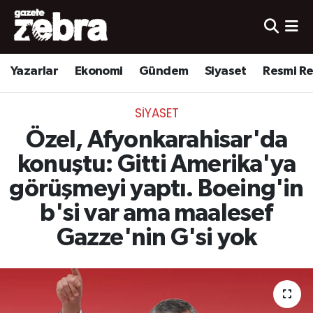
Yazarlar
Nöbetçi Eczaneler
Yazarlar
Ekonomi
Gündem
Siyaset
Resmi R
Ekonomi
Hava Durumu
SIYASET
Kültür-Sanat
Trafik Durumu
Özel, Afyonkarahisar'da
Yerel
Süper Lig Puan Durumu ve Fikstür
konuştu: Gitti Amerika'ya
görüşmeyi yaptı. Boeing'in
Spor
Tüm Manşetler
b'si var ama maalesef
Son Dakika Haberleri
Gazze'nin G'si yok
Haber Arşivi