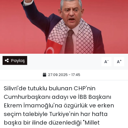
Paylaş
-
+
A
A
27.09.2025 - 17:45
Silivri'de tutuklu bulunan CHP'nin
Cumhurbaşkanı adayı ve İBB Başkanı
Ekrem İmamoğlu'na özgürlük ve erken
seçim talebiyle Turkiye'nin har hafta
başka bir ilinde düzenlediği "Millet