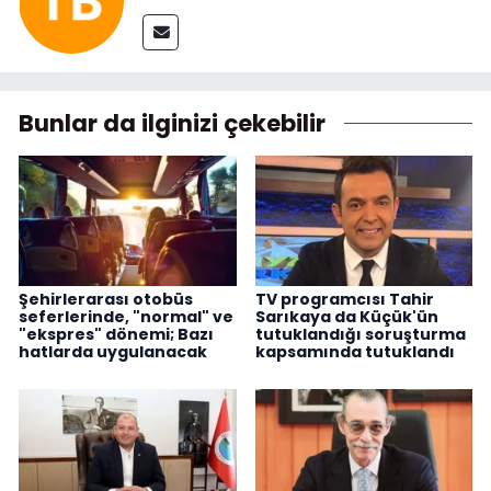
Bunlar da ilginizi çekebilir
Şehirlerarası otobüs
TV programcısı Tahir
seferlerinde, "normal" ve
Sarıkaya da Küçük'ün
"ekspres" dönemi; Bazı
tutuklandığı soruşturma
hatlarda uygulanacak
kapsamında tutuklandı