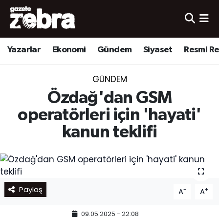
Yazarlar
Nöbetçi Eczaneler
Yazarlar
Ekonomi
Gündem
Siyaset
Resmi R
Ekonomi
Hava Durumu
GÜNDEM
Kültür-Sanat
Trafik Durumu
Özdağ'dan GSM
Yerel
Süper Lig Puan Durumu ve Fikstür
operatörleri için 'hayati'
kanun teklifi
Spor
Tüm Manşetler
Son Dakika Haberleri
Haber Arşivi
Paylaş
-
+
A
A
09.05.2025 - 22:08