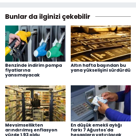
Bunlar da ilginizi çekebilir
Benzinde indirim pompa
Altın hafta başından bu
fiyatlarına
yana yükselişini sürdürdü
yansımayacak
Mevsimsellikten
En düşük emekli aylığı
arındırılmış enflasyon
farkı 7 Ağustos'da
yüzde 1,93 oldu
hesaplara yatırılacak