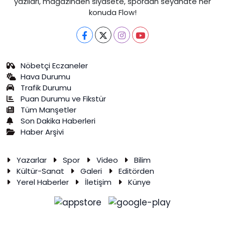
yazıları, magazinden siyasete, spordan seyahate her
konuda Flow!
Nöbetçi Eczaneler
Hava Durumu
Trafik Durumu
Puan Durumu ve Fikstür
Tüm Manşetler
Son Dakika Haberleri
Haber Arşivi
Yazarlar
Spor
Video
Bilim
Kültür-Sanat
Galeri
Editörden
Yerel Haberler
İletişim
Künye