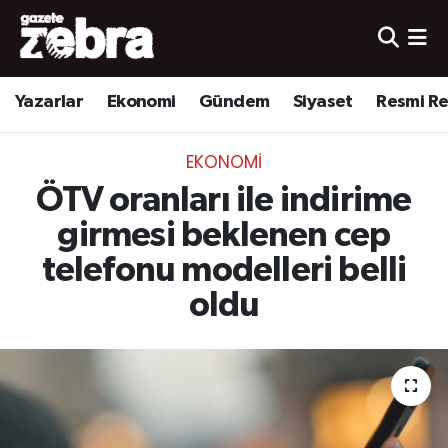
Yazarlar
Nöbetçi Eczaneler
Yazarlar
Ekonomi
Gündem
Siyaset
Resmi R
Ekonomi
Hava Durumu
EKONOMI
Kültür-Sanat
Trafik Durumu
ÖTV oranları ile indirime
Yerel
Süper Lig Puan Durumu ve Fikstür
girmesi beklenen cep
telefonu modelleri belli
Spor
Tüm Manşetler
oldu
Son Dakika Haberleri
Haber Arşivi