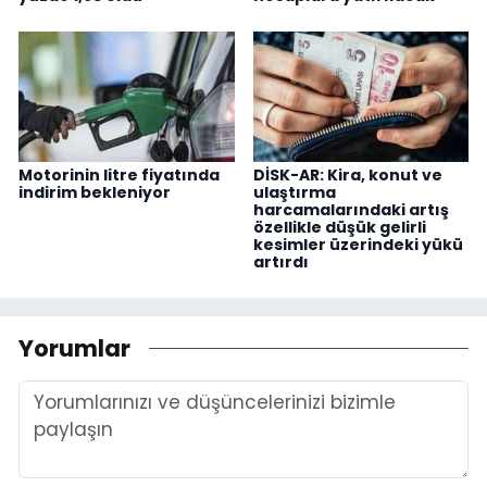
Motorinin litre fiyatında
DİSK-AR: Kira, konut ve
indirim bekleniyor
ulaştırma
harcamalarındaki artış
özellikle düşük gelirli
kesimler üzerindeki yükü
artırdı
Yorumlar