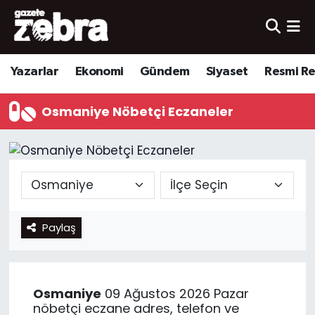
Yazarlar
Nöbetçi Eczaneler
Yazarlar
Ekonomi
Gündem
Siyaset
Resmi R
Ekonomi
Hava Durumu
Osmaniye Nöbetçi Eczaneler
Kültür-Sanat
Trafik Durumu
Yerel
Süper Lig Puan Durumu ve Fikstür
Spor
Tüm Manşetler
Paylaş
Son Dakika Haberleri
Haber Arşivi
Osmaniye
09 Ağustos 2026 Pazar
nöbetçi eczane adres, telefon ve