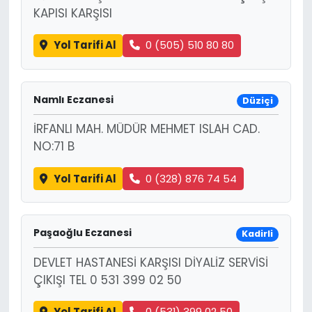
KAPISI KARŞISI
Yol Tarifi Al
0 (505) 510 80 80
Namlı Eczanesi
Düziçi
İRFANLI MAH. MÜDÜR MEHMET ISLAH CAD.
NO:71 B
Yol Tarifi Al
0 (328) 876 74 54
Paşaoğlu Eczanesi
Kadirli
DEVLET HASTANESİ KARŞISI DİYALİZ SERVİSİ
ÇIKIŞI TEL 0 531 399 02 50
Yol Tarifi Al
0 (531) 399 02 50