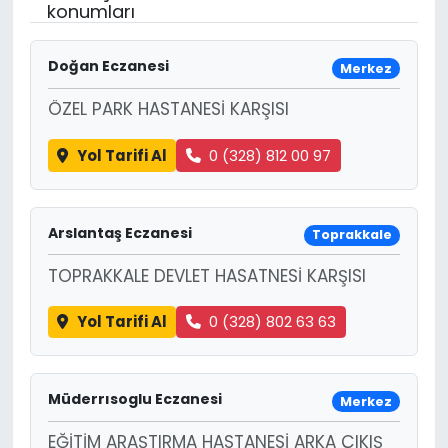
konumları
Doğan Eczanesi
Merkez
ÖZEL PARK HASTANESİ KARŞISI
Yol Tarifi Al
0 (328) 812 00 97
Arslantaş Eczanesi
Toprakkale
TOPRAKKALE DEVLET HASATNESİ KARŞISI
Yol Tarifi Al
0 (328) 802 63 63
Müderrısoglu Eczanesi
Merkez
EĞİTİM ARAŞTIRMA HASTANESİ ARKA ÇIKIŞ