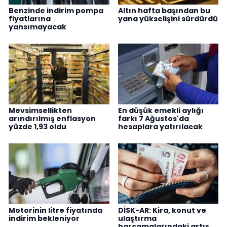
Benzinde indirim pompa
Altın hafta başından bu
fiyatlarına
yana yükselişini sürdürdü
yansımayacak
Mevsimsellikten
En düşük emekli aylığı
arındırılmış enflasyon
farkı 7 Ağustos'da
yüzde 1,93 oldu
hesaplara yatırılacak
Motorinin litre fiyatında
DİSK-AR: Kira, konut ve
indirim bekleniyor
ulaştırma
harcamalarındaki artış