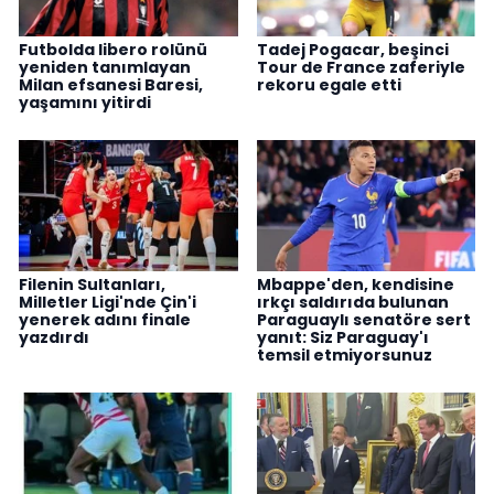
Futbolda libero rolünü
Tadej Pogacar, beşinci
yeniden tanımlayan
Tour de France zaferiyle
Milan efsanesi Baresi,
rekoru egale etti
yaşamını yitirdi
Filenin Sultanları,
Mbappe'den, kendisine
Milletler Ligi'nde Çin'i
ırkçı saldırıda bulunan
yenerek adını finale
Paraguaylı senatöre sert
yazdırdı
yanıt: Siz Paraguay'ı
temsil etmiyorsunuz