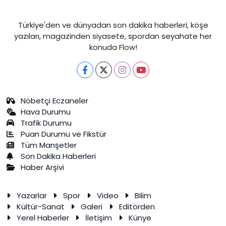
Türkiye'den ve dünyadan son dakika haberleri, köşe
yazıları, magazinden siyasete, spordan seyahate her
konuda Flow!
Nöbetçi Eczaneler
Hava Durumu
Trafik Durumu
Puan Durumu ve Fikstür
Tüm Manşetler
Son Dakika Haberleri
Haber Arşivi
Yazarlar
Spor
Video
Bilim
Kültür-Sanat
Galeri
Editörden
Yerel Haberler
İletişim
Künye