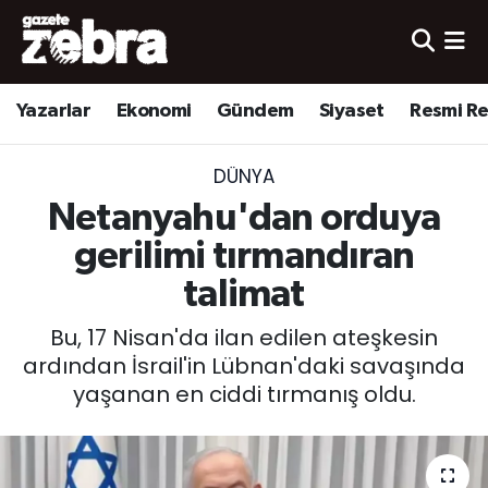
Yazarlar
Nöbetçi Eczaneler
Yazarlar
Ekonomi
Gündem
Siyaset
Resmi R
Ekonomi
Hava Durumu
DÜNYA
Kültür-Sanat
Trafik Durumu
Netanyahu'dan orduya
Yerel
Süper Lig Puan Durumu ve Fikstür
gerilimi tırmandıran
talimat
Spor
Tüm Manşetler
Bu, 17 Nisan'da ilan edilen ateşkesin
Son Dakika Haberleri
ardından İsrail'in Lübnan'daki savaşında
yaşanan en ciddi tırmanış oldu.
Haber Arşivi