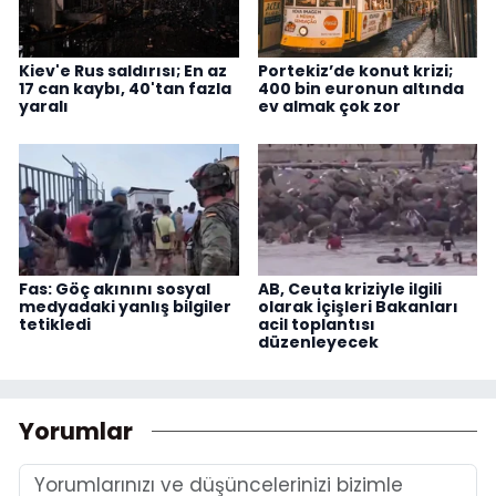
Kiev'e Rus saldırısı; En az
Portekiz’de konut krizi;
17 can kaybı, 40'tan fazla
400 bin euronun altında
yaralı
ev almak çok zor
Fas: Göç akınını sosyal
AB, Ceuta kriziyle ilgili
medyadaki yanlış bilgiler
olarak İçişleri Bakanları
tetikledi
acil toplantısı
düzenleyecek
Yorumlar