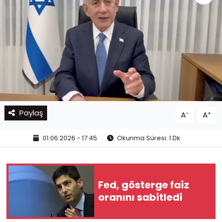
Paylaş
-
+
A
A
01.06.2026 - 17:45
Okunma Süresi: 1 Dk
Fed, gösterge faiz
oranını sabitledi