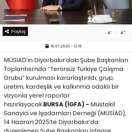
Paylaş
-
+
A
A
16.07.2025 - 12:16
MÜSİAD’ın Diyarbakır’daki Şube Başkanları
Toplantısı’nda “Terörsüz Türkiye Çalışma
Grubu” kurulması kararlaştırıldı; grup,
üretim, kardeşlik ve kalkınma odaklı bir
vizyonla yerel raporlar
hazırlayacak.
BURSA (İGFA) -
Müstakil
Sanayici ve İşadamları Derneği (MÜSİAD),
14 Haziran 2025’te Diyarbakır’da
düzenlenen Şube Başkanları İstişare