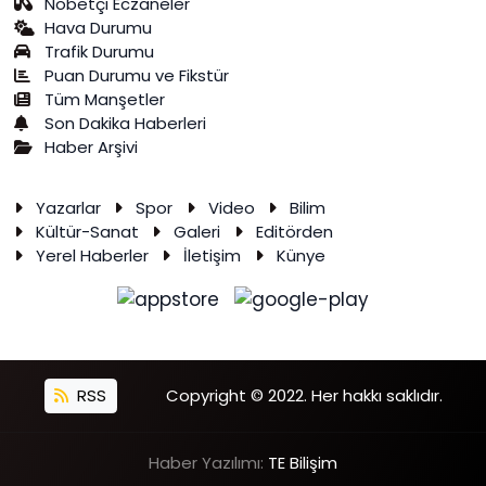
Nöbetçi Eczaneler
Hava Durumu
Trafik Durumu
Puan Durumu ve Fikstür
Tüm Manşetler
Son Dakika Haberleri
Haber Arşivi
Yazarlar
Spor
Video
Bilim
Kültür-Sanat
Galeri
Editörden
Yerel Haberler
İletişim
Künye
RSS
Copyright © 2022. Her hakkı saklıdır.
Haber Yazılımı:
TE Bilişim