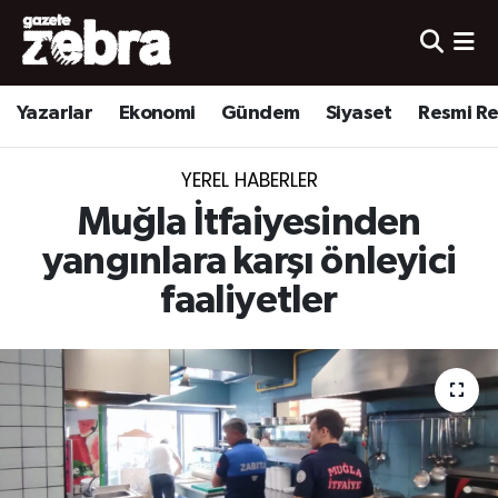
Yazarlar
Nöbetçi Eczaneler
Yazarlar
Ekonomi
Gündem
Siyaset
Resmi R
Ekonomi
Hava Durumu
YEREL HABERLER
Kültür-Sanat
Trafik Durumu
Muğla İtfaiyesinden
Yerel
Süper Lig Puan Durumu ve Fikstür
yangınlara karşı önleyici
faaliyetler
Spor
Tüm Manşetler
Son Dakika Haberleri
Haber Arşivi