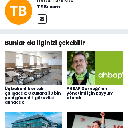
EDITÖR HAKKINDA
TE Bilisim
Bunlar da ilginizi çekebilir
Üç bakanlık ortak
AHBAP Derneği’nin
çalışacak; Okullara 30 bin
yönetimi için kayyum
yeni güvenlik görevlisi
atandı
alınacak