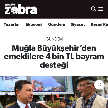
Yazarlar
Nöbetçi Eczaneler
Yazarlar
Ekonomi
Gündem
Siyaset
Resmi R
Ekonomi
Hava Durumu
GÜNDEM
Kültür-Sanat
Trafik Durumu
Muğla Büyükşehir’den
Yerel
Süper Lig Puan Durumu ve Fikstür
emeklilere 4 bin TL bayram
desteği
Spor
Tüm Manşetler
Son Dakika Haberleri
Haber Arşivi