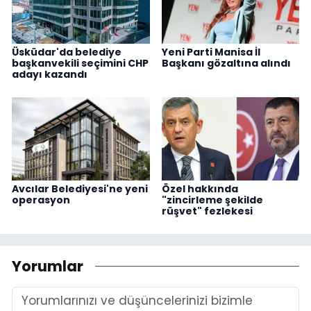
Üsküdar'da belediye
Yeni Parti Manisa İl
başkanvekili seçimini CHP
Başkanı gözaltına alındı
adayı kazandı
Avcılar Belediyesi'ne yeni
Özel hakkında
operasyon
"zincirleme şekilde
rüşvet" fezlekesi
Yorumlar