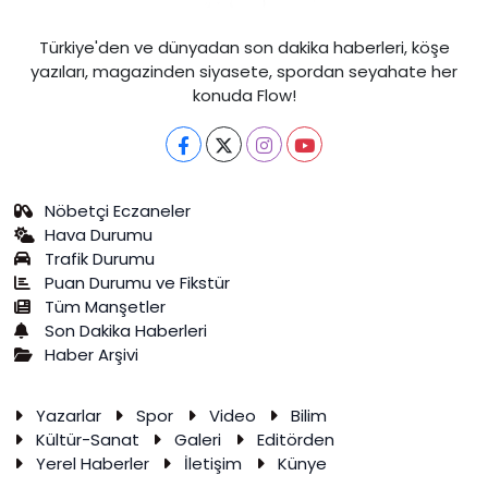
Türkiye'den ve dünyadan son dakika haberleri, köşe
yazıları, magazinden siyasete, spordan seyahate her
konuda Flow!
Nöbetçi Eczaneler
Hava Durumu
Trafik Durumu
Puan Durumu ve Fikstür
Tüm Manşetler
Son Dakika Haberleri
Haber Arşivi
Yazarlar
Spor
Video
Bilim
Kültür-Sanat
Galeri
Editörden
Yerel Haberler
İletişim
Künye