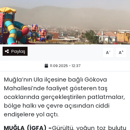
Paylaş
-
+
A
A
11.09.2025 - 12:37
Muğla’nın Ula ilçesine bağlı Gökova
Mahallesi’nde faaliyet gösteren taş
ocaklarında gerçekleştirilen patlatmalar,
bölge halkı ve çevre açısından ciddi
endişelere yol açtı.
MUĞLA (İGFA) -
Gürültü, yoğun toz bulutu