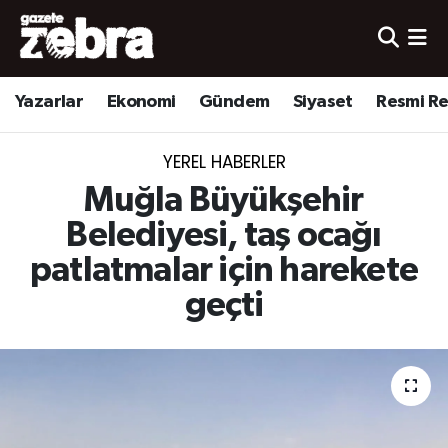
Yazarlar
Nöbetçi Eczaneler
Yazarlar
Ekonomi
Gündem
Siyaset
Resmi R
Ekonomi
Hava Durumu
YEREL HABERLER
Kültür-Sanat
Trafik Durumu
Muğla Büyükşehir
Yerel
Süper Lig Puan Durumu ve Fikstür
Belediyesi, taş ocağı
patlatmalar için harekete
Spor
Tüm Manşetler
geçti
Son Dakika Haberleri
Haber Arşivi