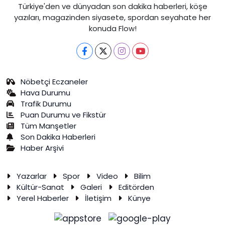
Türkiye'den ve dünyadan son dakika haberleri, köşe
yazıları, magazinden siyasete, spordan seyahate her
konuda Flow!
Nöbetçi Eczaneler
Hava Durumu
Trafik Durumu
Puan Durumu ve Fikstür
Tüm Manşetler
Son Dakika Haberleri
Haber Arşivi
Yazarlar
Spor
Video
Bilim
Kültür-Sanat
Galeri
Editörden
Yerel Haberler
İletişim
Künye