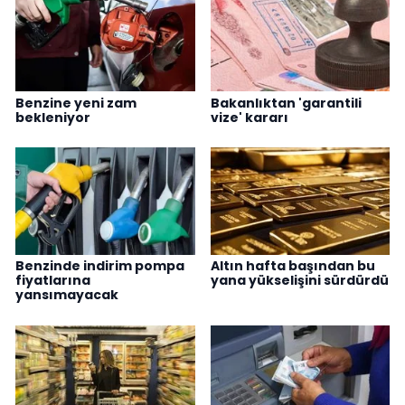
Benzine yeni zam
Bakanlıktan 'garantili
bekleniyor
vize' kararı
Benzinde indirim pompa
Altın hafta başından bu
fiyatlarına
yana yükselişini sürdürdü
yansımayacak