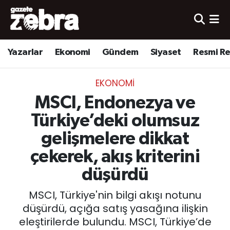
Yazarlar
Nöbetçi Eczaneler
Yazarlar
Ekonomi
Gündem
Siyaset
Resmi R
Ekonomi
Hava Durumu
EKONOMI
Kültür-Sanat
Trafik Durumu
MSCI, Endonezya ve
Yerel
Süper Lig Puan Durumu ve Fikstür
Türkiye’deki olumsuz
gelişmelere dikkat
Spor
Tüm Manşetler
çekerek, akış kriterini
Son Dakika Haberleri
düşürdü
MSCI, Türkiye'nin bilgi akışı notunu
Haber Arşivi
düşürdü, açığa satış yasağına ilişkin
eleştirilerde bulundu. MSCI, Türkiye’de