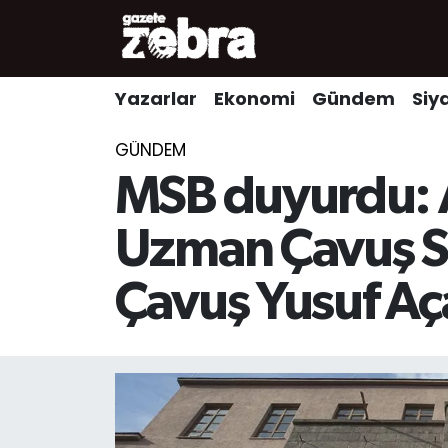
Yazarlar
Nöbetçi Eczaneler
Yazarlar
Ekonomi
Gündem
Siy
Ekonomi
Hava Durumu
GÜNDEM
Kültür-Sanat
Trafik Durumu
MSB duyurdu: A
Yerel
Süper Lig Puan Durumu ve Fikstür
Uzman Çavuş S
Spor
Tüm Manşetler
Çavuş Yusuf Aç
Son Dakika Haberleri
Haber Arşivi