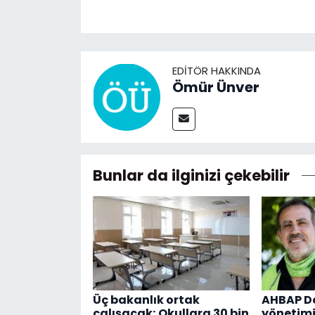
EDITÖR HAKKINDA
Ömür Ünver
Bunlar da ilginizi çekebilir
Üç bakanlık ortak
AHBAP De
çalışacak; Okullara 30 bin
yönetimi