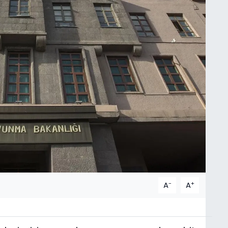
-
+
A
A