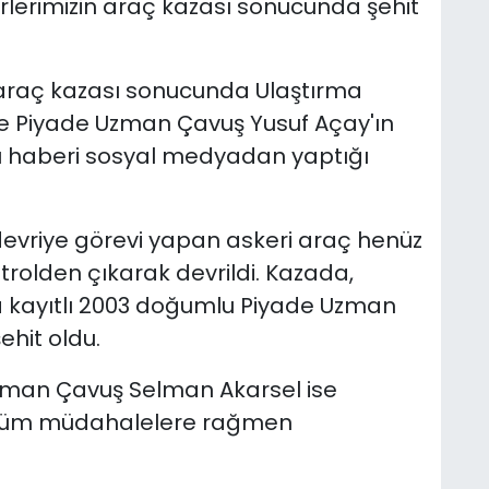
lerimizin araç kazası sonucunda şehit
i araç kazası sonucunda Ulaştırma
 Piyade Uzman Çavuş Yusuf Açay'ın
cı haberi sosyal medyadan yaptığı
devriye görevi yapan askeri araç henüz
rolden çıkarak devrildi. Kazada,
na kayıtlı 2003 doğumlu Piyade Uzman
ehit oldu.
man Çavuş Selman Akarsel ise
n tüm müdahalelere rağmen