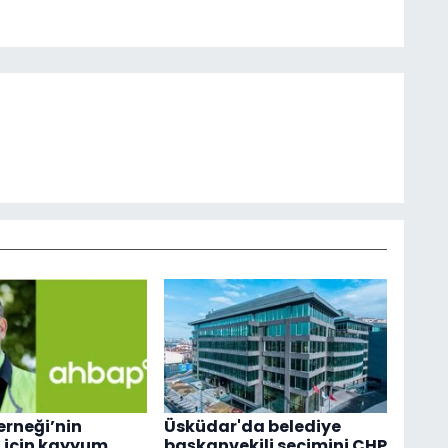
rneği’nin
Üsküdar'da belediye
 için kayyum
başkanvekili seçimini CHP