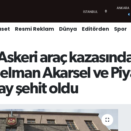
aset
Resmi Reklam
Dünya
Editörden
Spor
skeri araç kazasında
elman Akarsel ve P
ay şehit oldu