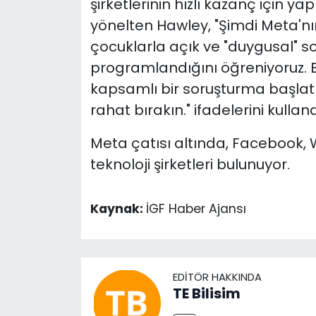
şirketlerinin hızlı kazanç için 
yönelten Hawley,
"Şimdi Meta'nı
çocuklarla açık ve "duygusal" 
programlandığını öğreniyoruz. B
kapsamlı bir soruşturma başlatı
rahat bırakın." ifadelerini kulland
Meta çatısı altında, Facebook,
teknoloji şirketleri bulunuyor.
Kaynak:
İGF Haber Ajansı
EDITÖR HAKKINDA
TE Bilisim