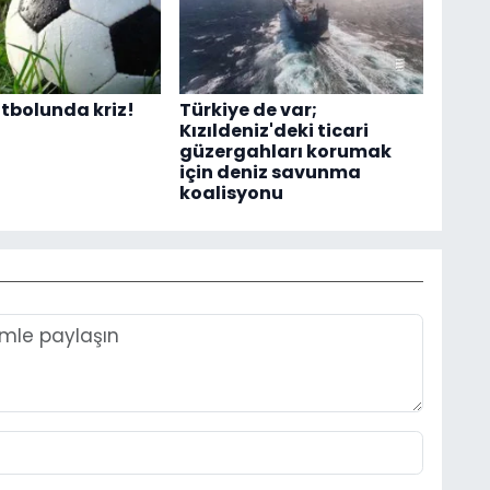
tbolunda kriz!
Türkiye de var;
Kızıldeniz'deki ticari
güzergahları korumak
için deniz savunma
koalisyonu