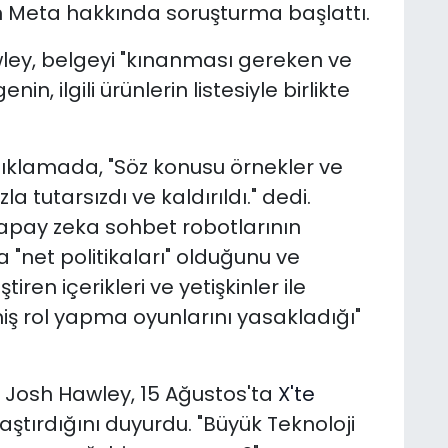
an Meta hakkında soruşturma başlattı.
ey, belgeyi "kınanması gereken ve
nin, ilgili ürünlerin listesiyle birlikte
ıklamada, "Söz konusu örnekler ve
la tutarsızdı ve kaldırıldı." dedi.
 yapay zeka sohbet robotlarının
"net politikaları" olduğunu ve
tiren içerikleri ve yetişkinler ile
miş rol yapma oyunlarını yasakladığı"
r Josh Hawley, 15 Ağustos'ta
X'te
aştırdığını duyurdu.
"Büyük Teknoloji