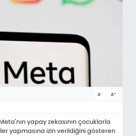
-
+
A
A
vi Meta'nın yapay zekasının çocuklarla
er yapmasına izin verildiğini gösteren