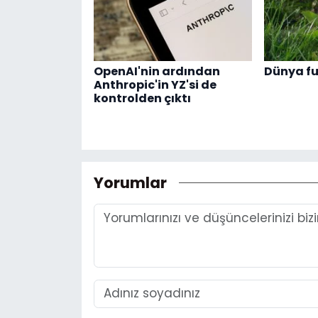
OpenAI'nin ardından
Dünya fu
Anthropic'in YZ'si de
kontrolden çıktı
Yorumlar