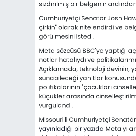
sızdırılmış bir belgenin ardınd
Cumhuriyetçi Senatör Josh Hawl
çirkin" olarak nitelendirdi ve belge
görülmesini istedi.
Meta sözcüsü BBC'ye yaptığı aç
notlar hatalıydı ve politikalarımız
Açıklamada, t
eknoloji devinin,
sunabileceği yanıtlar konusunda 
politikalarının "çocukları cinselleş
küçükler arasında cinselleştiril
vurgulandı.
Missouri'li Cumhuriyetçi Senatö
yayınladığı bir yazıda
Meta'yı ar