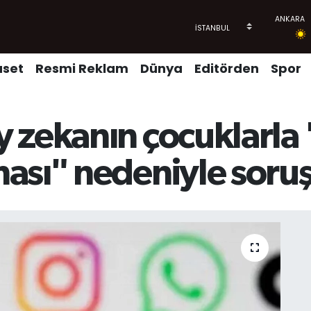
aset
Resmi Reklam
Dünya
Editörden
Spor
 zekanın çocuklarla 
ası" nedeniyle soru