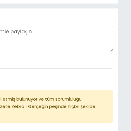
l etmiş bulunuyor ve tüm sorumluluğu
zete Zebra | Gerçeğin peşinde hiçbir şekilde