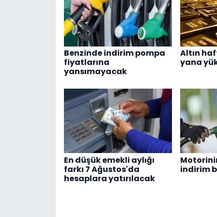
Benzinde indirim pompa
Altın ha
fiyatlarına
yana yük
yansımayacak
En düşük emekli aylığı
Motorinin
farkı 7 Ağustos'da
indirim 
hesaplara yatırılacak