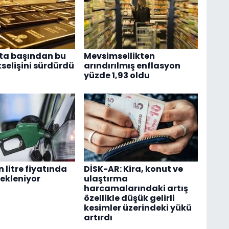
fta başından bu
Mevsimsellikten
selişini sürdürdü
arındırılmış enflasyon
yüzde 1,93 oldu
 litre fiyatında
DİSK-AR: Kira, konut ve
bekleniyor
ulaştırma
harcamalarındaki artış
özellikle düşük gelirli
kesimler üzerindeki yükü
artırdı