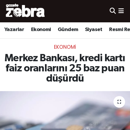
Yazarlar
Nöbetçi Eczaneler
Yazarlar
Ekonomi
Gündem
Siyaset
Resmi R
Ekonomi
Hava Durumu
EKONOMI
Kültür-Sanat
Trafik Durumu
Merkez Bankası, kredi kartı
Yerel
Süper Lig Puan Durumu ve Fikstür
faiz oranlarını 25 baz puan
düşürdü
Spor
Tüm Manşetler
Son Dakika Haberleri
Haber Arşivi