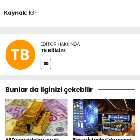
Kaynak:
İGF
EDITÖR HAKKINDA
TE Bilisim
Bunlar da ilginizi çekebilir
ABD verisi doları vurdu,
Borsa İstanbul'da geçen