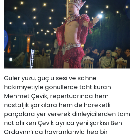
Güler yüzü, güçlü sesi ve sahne
hakimiyetiyle gönüllerde taht kuran
Mehmet Çevik, repertuarında hem
nostaljik şarkılara hem de hareketli
parçalara yer vererek dinleyicilerden tam
not alırken Çevik ayrıca yeni şarkısı Ben
Ordayım’ı da hayranlarıyla hep bir