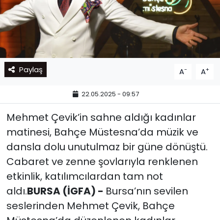
Paylaş
-
+
A
A
22.05.2025 - 09:57
Mehmet Çevik’in sahne aldığı kadınlar
matinesi, Bahçe Müstesna’da müzik ve
dansla dolu unutulmaz bir güne dönüştü.
Cabaret ve zenne şovlarıyla renklenen
etkinlik, katılımcılardan tam not
aldı.
BURSA (İGFA) -
Bursa’nın sevilen
seslerinden Mehmet Çevik, Bahçe