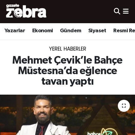
Yazarlar
Nöbetçi Eczaneler
Yazarlar
Ekonomi
Gündem
Siyaset
Resmi R
Ekonomi
Hava Durumu
YEREL HABERLER
Kültür-Sanat
Trafik Durumu
Mehmet Çevik’le Bahçe
Yerel
Süper Lig Puan Durumu ve Fikstür
Müstesna’da eğlence
tavan yaptı
Spor
Tüm Manşetler
Son Dakika Haberleri
Haber Arşivi