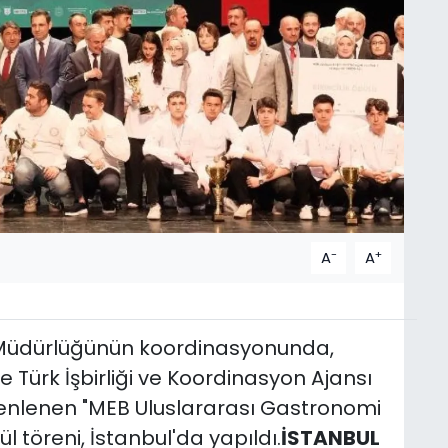
-
+
A
A
l Müdürlüğünün koordinasyonunda,
ve Türk İşbirliği ve Koordinasyon Ajansı
düzenlenen "MEB Uluslararası Gastronomi
ül töreni, İstanbul'da yapıldı.
İSTANBUL