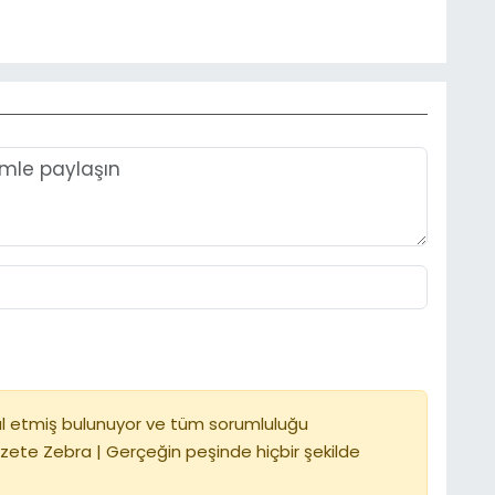
l etmiş bulunuyor ve tüm sorumluluğu
zete Zebra | Gerçeğin peşinde hiçbir şekilde