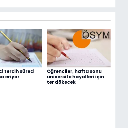
ci tercih süreci
Öğrenciler, hafta sonu
na eriyor
üniversite hayalleri için
ter dökecek