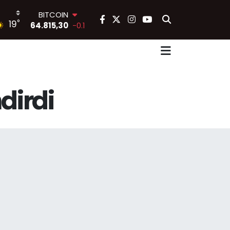
BITCOIN
64.815,30
-0.1
°
19
DOLAR
47,7436
0.18
EURO
55,2510
0.32
STERLİN
64,4811
0.38
dirdi
GRAM ALTIN
6660.55
0
BİST100
13.779
-14