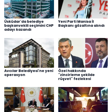
Üsküdar'da belediye
Yeni Parti Manisa İl
başkanvekili seçimini CHP
Başkanı gözaltına alındı
adayı kazandı
Avcılar Belediyesi'ne yeni
Özel hakkında
operasyon
"zincirleme şekilde
rüşvet" fezlekesi