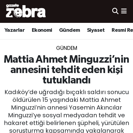
Yazarlar
Nöbetçi Eczaneler
Yazarlar
Ekonomi
Gündem
Siyaset
Resmi R
Ekonomi
Hava Durumu
GÜNDEM
Kültür-Sanat
Trafik Durumu
Mattia Ahmet Minguzzi’nin
Yerel
Süper Lig Puan Durumu ve Fikstür
annesini tehdit eden kişi
tutuklandı
Spor
Tüm Manşetler
Kadıköy’de uğradığı bıçaklı saldırı sonucu
Son Dakika Haberleri
öldürülen 15 yaşındaki Mattia Ahmet
Minguzzi’nin annesi Yasemin Akıncılar
Haber Arşivi
Minguzzi’ye sosyal medyadan tehdit ve
hakaret ettiği belirlenen şüpheli, yürütülen
soruşturma kapsamında yakalanarak