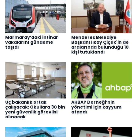
Marmaray’daki intihar
Menderes Belediye
vakalarını gündeme
Başkanı İlkay Çiçek'in de
taşıdı
aralarında bulunduğu 10
kişi tutuklandı
Üç bakanlık ortak
AHBAP Derneği’nin
çalışacak; Okullara 30 bin
yönetimi için kayyum
yeni güvenlik görevlisi
atandı
alınacak