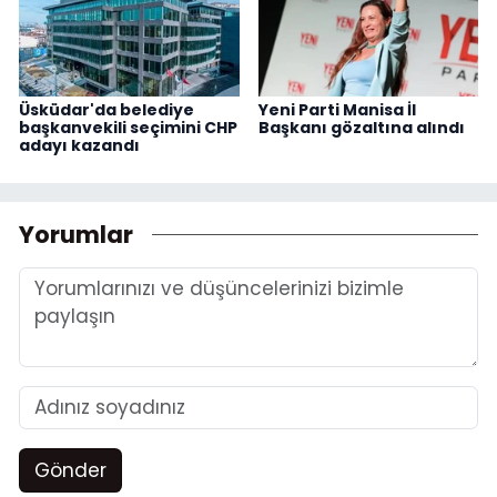
Üsküdar'da belediye
Yeni Parti Manisa İl
başkanvekili seçimini CHP
Başkanı gözaltına alındı
adayı kazandı
Yorumlar
Gönder