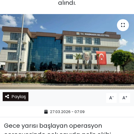
alındı.
Paylaş
-
+
A
A
27.03.2026 - 07:09
Gece yarısı başlayan operasyon