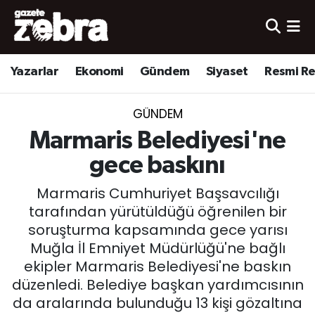
Yazarlar
Nöbetçi Eczaneler
Yazarlar
Ekonomi
Gündem
Siyaset
Resmi R
Ekonomi
Hava Durumu
GÜNDEM
Kültür-Sanat
Trafik Durumu
Marmaris Belediyesi'ne
Yerel
Süper Lig Puan Durumu ve Fikstür
gece baskını
Marmaris Cumhuriyet Başsavcılığı
Spor
Tüm Manşetler
tarafından yürütüldüğü öğrenilen bir
soruşturma kapsamında gece yarısı
Son Dakika Haberleri
Muğla İl Emniyet Müdürlüğü'ne bağlı
ekipler Marmaris Belediyesi'ne baskın
Haber Arşivi
düzenledi. Belediye başkan yardımcısının
da aralarında bulunduğu 13 kişi gözaltına