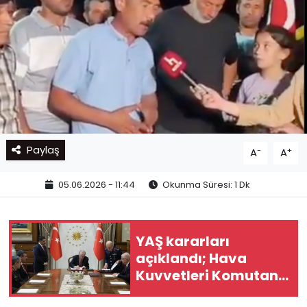
Paylaş
-
+
A
A
05.06.2026 - 11:44
Okunma Süresi: 1 Dk
YAŞ kararları
açıklandı; Hava
Kuvvetleri Komutanı
değişti