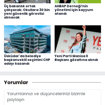
Üç bakanlık ortak
AHBAP Derneği’nin
çalışacak; Okullara 30 bin
yönetimi için kayyum
yeni güvenlik görevlisi
atandı
alınacak
Üsküdar'da belediye
Yeni Parti Manisa İl
başkanvekili seçimini CHP
Başkanı gözaltına alındı
adayı kazandı
Yorumlar