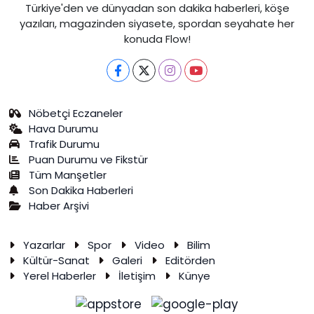
Türkiye'den ve dünyadan son dakika haberleri, köşe
yazıları, magazinden siyasete, spordan seyahate her
konuda Flow!
Nöbetçi Eczaneler
Hava Durumu
Trafik Durumu
Puan Durumu ve Fikstür
Tüm Manşetler
Son Dakika Haberleri
Haber Arşivi
Yazarlar
Spor
Video
Bilim
Kültür-Sanat
Galeri
Editörden
Yerel Haberler
İletişim
Künye