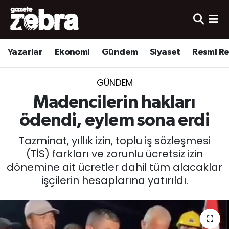
Yazarlar
Nöbetçi Eczaneler
Yazarlar
Ekonomi
Gündem
Siyaset
Resmi R
Ekonomi
Hava Durumu
GÜNDEM
Kültür-Sanat
Trafik Durumu
Madencilerin hakları
Yerel
Süper Lig Puan Durumu ve Fikstür
ödendi, eylem sona erdi
Tazminat, yıllık izin, toplu iş sözleşmesi
Spor
Tüm Manşetler
(TİS) farkları ve zorunlu ücretsiz izin
dönemine ait ücretler dahil tüm alacaklar
Son Dakika Haberleri
işçilerin hesaplarına yatırıldı.
Haber Arşivi