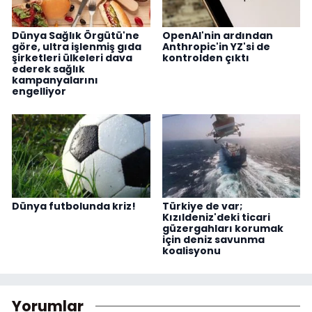
Dünya Sağlık Örgütü'ne
OpenAI'nin ardından
göre, ultra işlenmiş gıda
Anthropic'in YZ'si de
şirketleri ülkeleri dava
kontrolden çıktı
ederek sağlık
kampanyalarını
engelliyor
Dünya futbolunda kriz!
Türkiye de var;
Kızıldeniz'deki ticari
güzergahları korumak
için deniz savunma
koalisyonu
Yorumlar